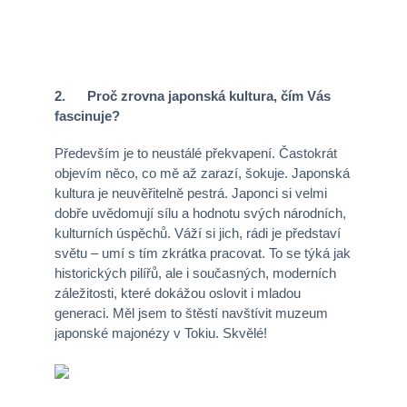
2. Proč zrovna japonská kultura, čím Vás
fascinuje?
Především je to neustálé překvapení. Častokrát
objevím něco, co mě až zarazí, šokuje. Japonská
kultura je neuvěřitelně pestrá. Japonci si velmi
dobře uvědomují sílu a hodnotu svých národních,
kulturních úspěchů. Váží si jich, rádi je představí
světu – umí s tím zkrátka pracovat. To se týká jak
historických pilířů, ale i současných, moderních
záležitosti, které dokážou oslovit i mladou
generaci. Měl jsem to štěstí navštívit muzeum
japonské majonézy v Tokiu. Skvělé!