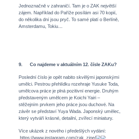
Jednoznačně v zahraničí. Tam je o ZAK největší
zájem. Například do Paříže posílám asi 70 kopií,
do několika dní jsou pryč. To samé platí o Berlíně,
Amsterdamu, Tokiu…
9. Co najdeme v aktuálním 12. čísle ZAKu?
Poslední číslo je opět nabito skvělými japonskými
umělci. Pestrou přehlídku rozehraje Yusuke Toda,
umělcova práce je plná pozitivní energie. Druhým
představeným umělcem je Koichi Yairi –
stěžejním prvkem jeho práce jsou duchové. Na
závěr se představí Yuya Wada. Japonský umělec,
který vytváří krásné, detailní, zvířecí miniatury.
Více ukázek z nového i předešlých vydání:
https://www.instagram.com/zak_zine/