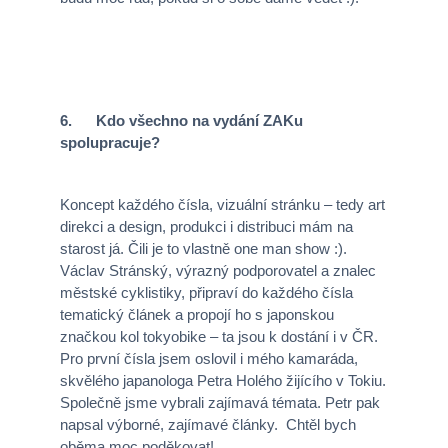
6. Kdo všechno na vydání ZAKu
spolupracuje?
Koncept každého čísla, vizuální stránku – tedy art
direkci a design, produkci i distribuci mám na
starost já. Čili je to vlastně one man show :).
Václav Stránský, výrazný podporovatel a znalec
městské cyklistiky, připraví do každého čísla
tematický článek a propojí ho s japonskou
značkou kol tokyobike – ta jsou k dostání i v ČR.
Pro první čísla jsem oslovil i mého kamaráda,
skvělého japanologa Petra Holého žijícího v Tokiu.
Společně jsme vybrali zajímavá témata. Petr pak
napsal výborné, zajímavé články. Chtěl bych
oběma moc poděkovat!