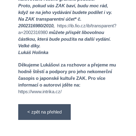
Proto, pokud vás ZAK baví, budu moc rád,
když se na jeho vydávání budete podílet i vy.
Na ZAK transparentní účet* č.
2002316980/2010,
https://ib.fio.cz/ib/transparent?
a=2002316980
můžete přispět libovolnou
částkou, která bude použita na další vydání.
Velké díky.
Lukáš Holinka
Děkujeme Lukášovi
za ro
zhovor a přejeme mu
hodně štěstí a podpory pro jeho nekomerční
časopis o japonské kultuře ZAK. Pro více
informací o autorovi jděte na:
https://www.intrika.cz/
< zpět na přehled