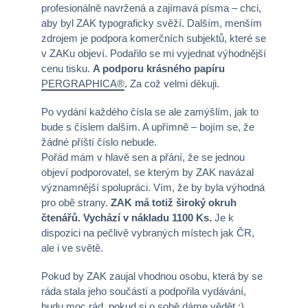
profesionálně navržená a zajímavá písma – chci,
aby byl ZAK typograficky svěží. Dalším, menším
zdrojem je podpora komerčních subjektů, které se
v ZAKu objeví. Podařilo se mi vyjednat výhodnější
cenu tisku.
A podporu krásného papíru
PERGRAPHICA®
.
Za což velmi děkuji.
Po vydání každého čísla se ale zamýšlím, jak to
bude s číslem dalším. A upřímně – bojím se, že
žádné příští číslo nebude.
Pořád mám v hlavě sen a přání, že se jednou
objeví podporovatel, se kterým by ZAK navázal
významnější spolupráci. Vím, že by byla výhodná
pro obě strany.
ZAK má totiž široký okruh
čtenářů. Vychází v nákladu 1100 Ks.
Je k
dispozici na pečlivě vybraných místech jak ČR,
ale i ve světě.
Pokud by ZAK zaujal vhodnou osobu, která by se
ráda stala jeho součástí a podpořila vydávání,
budu moc rád, pokud si o sobě dáme vědět :).