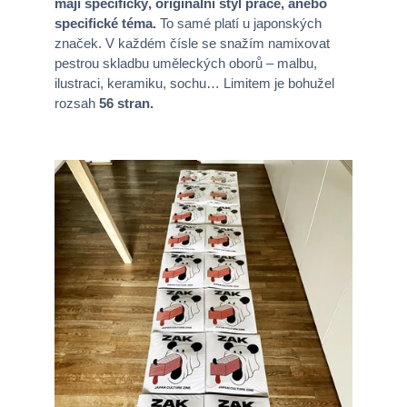
mají specifický, originální styl práce, anebo
specifické téma.
To samé platí u japonských
značek. V každém čísle se snažím namixovat
pestrou skladbu uměleckých oborů – malbu,
ilustraci, keramiku, sochu… Limitem je bohužel
rozsah
56 stran.