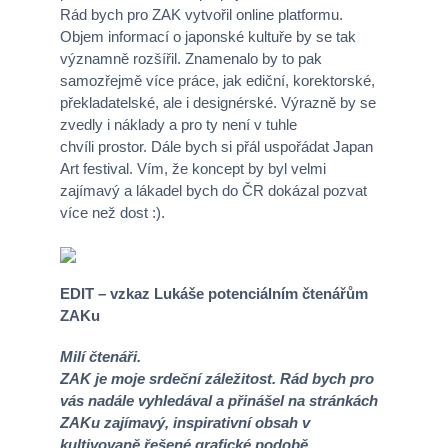
Rád bych pro ZAK vytvořil online platformu.
Objem informací o japonské kultuře by se tak
významně rozšířil. Znamenalo by to pak
samozřejmě více práce, jak ediční, korektorské,
překladatelské, ale i designérské. Výrazně by se
zvedly i náklady a pro ty není v tuhle
chvíli prostor. Dále bych si přál uspořádat Japan
Art festival. Vím, že koncept by byl velmi
zajímavý a lákadel bych do ČR dokázal pozvat
více než dost :).
EDIT – vzkaz Lukáše potenciálním čtenářům
ZAKu
Milí čtenáři.
ZAK je moje srdeční záležitost. Rád bych pro
vás nadále vyhledával a přinášel na stránkách
ZAKu zajímavý, inspirativní obsah v
kultivovaně řešené grafické podobě.