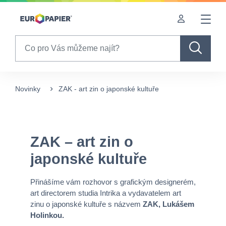
Table Of Content
ZAK – art zin o japonské kultuře
sr.skip-to.main-content
sr.skip-to.table-of-contents
sr.skip-to.main-navigation
Search
Novinky
ZAK - art zin o japonské kultuře
ZAK – art zin o
japonské kultuře
Přinášíme vám rozhovor s grafickým designerém,
art directorem studia Intrika a vydavatelem art
zinu o japonské kultuře s názvem
ZAK, Lukášem
Holinkou.