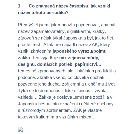
1. Co znamená název časopisu, jak vznikl
název tohoto periodika?
Přemýšlel jsem, jak magazín pojmenovat, aby byl
název zapamatovatelný, signifikantní, krátký,
zároveň se nějak týkal Japonska a byl, jak to říct,
prostě fresh. A tak mě napadl název ZAK, který
vznikl zkrácením
japonského výrazu/pojmu
zakka.
Ten vyjadřuje
mix zejména módy,
designu, domácích potřeb, papírnictví…
řemeslně zpracovaných, ale i lokálních produktů a
podobně. Zkrátka všeho, co člověka obohatí,
pozvedne jeho ducha, zpříjemní a ulehčí mu život.
Týká se to domácnosti, lidské činnosti, života,
vzhledu… Zakka je doslova „smíšené zboží“ a v
Japonsku nesou toto označení i některé obchody
s různorodým sortimentem. ZAK je vlastně
takovým kulturním a vizuálním mixem.