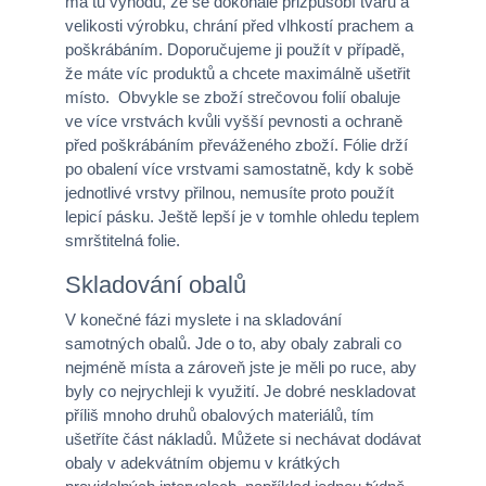
má tu výhodu, že se dokonale přizpůsobí tvaru a
velikosti výrobku, chrání před vlhkostí prachem a
poškrábáním. Doporučujeme ji použít v případě,
že máte víc produktů a chcete maximálně ušetřit
místo. Obvykle se zboží strečovou folií obaluje
ve více vrstvách kvůli vyšší pevnosti a ochraně
před poškrábáním převáženého zboží. Fólie drží
po obalení více vrstvami samostatně, kdy k sobě
jednotlivé vrstvy přilnou, nemusíte proto použít
lepicí pásku. Ještě lepší je v tomhle ohledu teplem
smrštitelná folie.
Skladování obalů
V konečné fázi myslete i na skladování
samotných obalů. Jde o to, aby obaly zabrali co
nejméně místa a zároveň jste je měli po ruce, aby
byly co nejrychleji k využití. Je dobré neskladovat
příliš mnoho druhů obalových materiálů, tím
ušetříte část nákladů. Můžete si nechávat dodávat
obaly v adekvátním objemu v krátkých