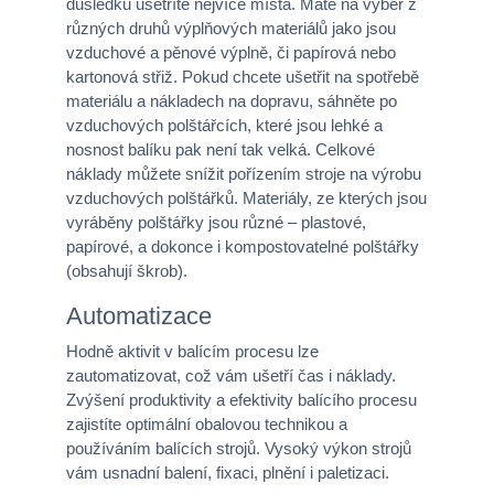
důsledku ušetříte nejvíce místa. Máte na výběr z
různých druhů výplňových materiálů jako jsou
vzduchové a pěnové výplně, či papírová nebo
kartonová střiž. Pokud chcete ušetřit na spotřebě
materiálu a nákladech na dopravu, sáhněte po
vzduchových polštářcích, které jsou lehké a
nosnost balíku pak není tak velká. Celkové
náklady můžete snížit pořízením stroje na výrobu
vzduchových polštářků. Materiály, ze kterých jsou
vyráběny polštářky jsou různé – plastové,
papírové, a dokonce i kompostovatelné polštářky
(obsahují škrob).
Automatizace
Hodně aktivit v balícím procesu lze
zautomatizovat, což vám ušetří čas i náklady.
Zvýšení produktivity a efektivity balícího procesu
zajistíte optimální obalovou technikou a
používáním balících strojů. Vysoký výkon strojů
vám usnadní balení, fixaci, plnění i paletizaci.