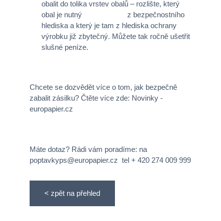
obalit do tolika vrstev obalů – rozlište, který
obal je nutný z bezpečnostního
hlediska a který je tam z hlediska ochrany
výrobku již zbytečný. Můžete tak ročně ušetřit
slušné peníze.
Chcete se dozvědět více o tom, jak bezpečně
zabalit zásilku? Čtěte více zde: Novinky -
europapier.cz
Máte dotaz? Rádi vám poradíme: na
poptavkyps@europapier.cz tel + 420 274 009 999
< zpět na přehled