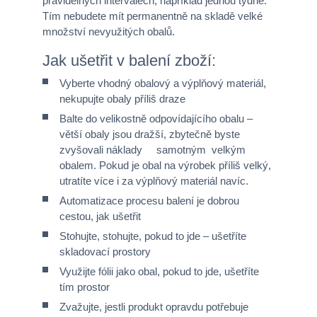
pravidelných intervalech, například jednou týdně.
Tím nebudete mít permanentně na skladě velké
množství nevyužitých obalů.
Jak ušetřit v balení zboží:
Vyberte vhodný obalový a výplňový materiál,
nekupujte obaly příliš draze
Balte do velikostně odpovídajícího obalu –
větší obaly jsou dražší, zbytečně byste
zvyšovali náklady samotným velkým
obalem. Pokud je obal na výrobek příliš velký,
utratíte více i za výplňový materiál navíc.
Automatizace procesu balení je dobrou
cestou, jak ušetřit
Stohujte, stohujte, pokud to jde – ušetříte
skladovací prostory
Využijte fólii jako obal, pokud to jde, ušetříte
tím prostor
Zvažujte, jestli produkt opravdu potřebuje