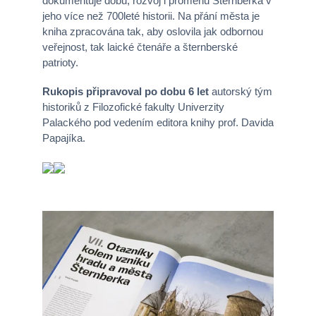
dokumentuje dobu, rozvoj i proměnu Šternberka v
jeho více než 700leté historii. Na přání města je
kniha zpracována tak, aby oslovila jak odbornou
veřejnost, tak laické čtenáře a šternberské
patrioty.
Rukopis připravoval po dobu 6 let
autorský tým
historiků z Filozofické fakulty Univerzity
Palackého pod vedením editora knihy prof. Davida
Papajíka.