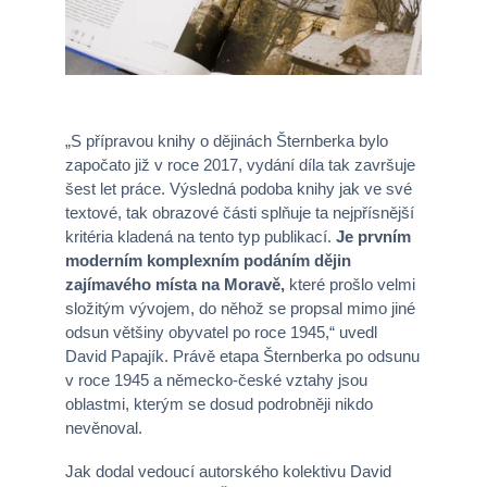
„S přípravou knihy o dějinách Šternberka bylo
započato již v roce 2017, vydání díla tak završuje
šest let práce. Výsledná podoba knihy jak ve své
textové, tak obrazové části splňuje ta nejpřísnější
kritéria kladená na tento typ publikací.
Je prvním
moderním komplexním podáním dějin
zajímavého místa na Moravě,
které prošlo velmi
složitým vývojem, do něhož se propsal mimo jiné
odsun většiny obyvatel po roce 1945,“ uvedl
David Papajík. Právě etapa Šternberka po odsunu
v roce 1945 a německo-české vztahy jsou
oblastmi, kterým se dosud podrobněji nikdo
nevěnoval.
Jak dodal vedoucí autorského kolektivu David