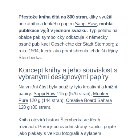
Přestože kniha čítá na 800 stran
, díky využití
unikátního a lehkého papíru
Sappi Raw
,
mohla
publikace vyjít v jednom svazku.
Typ potahu na
obálce pak symbolicky odkazuje k německy
psané publikaci Geschichte der Stadt Sternberg z
roku 1934, která jako první shrnula tehdejší dějiny
Šternberka.
Koncept knihy a jeho souvislost s
vybranými designovými papíry
Na vnitřní část byly použity tyto kreativní a knižní
papíry:
Sappi Raw
115 g (576 stran),
Munken
Pure
120 g (144 stran),
Creative Board Sahara
120 g (80 stran).
Kniha otevírá historii Šternberka ve třech
rovinách. První jsou úvodní strany kapitol, pojaté
jako plakáty s velkou fotografií a sylabem