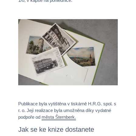
1/0, v kapse na pohlednice.
Publikace byla vytištěna v tiskárně H.R.G. spol. s
r. o. Její realizace byla umožněna díky vydatné
podpoře od
města Šternberk.
Jak se ke knize dostanete