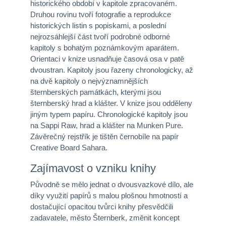
historického období v kapitole zpracovaném.
Druhou rovinu tvoří fotografie a reprodukce
historických listin s popiskami, a poslední
nejrozsáhlejší část tvoří podrobné odborné
kapitoly s bohatým poznámkovým aparátem.
Orientaci v knize usnadňuje časová osa v patě
dvoustran. Kapitoly jsou řazeny chronologicky, až
na dvě kapitoly o nejvýznamnějších
šternberských památkách, kterými jsou
šternberský hrad a klášter. V knize jsou odděleny
jiným typem papíru. Chronologické kapitoly jsou
na Sappi Raw, hrad a klášter na Munken Pure.
Závěrečný rejstřík je tištěn černobíle na papír
Creative Board Sahara.
Zajímavost o vzniku knihy
Původně se mělo jednat o dvousvazkové dílo, ale
díky využití papírů s malou plošnou hmotností a
dostačující opacitou tvůrci knihy přesvědčili
zadavatele, město Šternberk, změnit koncept