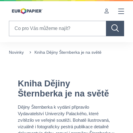
Table Of Content
Kniha Dějiny Šternberka je na světě
sr.skip-to.main-content
sr.skip-to.table-of-contents
sr.skip-to.main-navigation
Search
Novinky
Kniha Dějiny Šternberka je na světě
Kniha Dějiny
Šternberka je na světě
Dějiny Šternberka k vydání připravilo
Vydavatelství Univerzity Palackého, které
zvítězilo ve veřejné soutěži. Bohatě ilustrovaná,
vizuálně i fotograficky pestrá publikace detailně