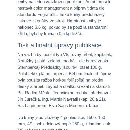
knihy na jednosvazkovou publikaci. Autoři museli
nastavit color management a připravit data dle
standardu Fogra 51L. Tisku knihy předcházely
tiskové zkoušky ve stroji. Hmotnost knihy je
nakonec 3,6 kg, pokud by se použila standardní
křída, byla by kniha o 0,5 kg těžší.
Tisk a finální úpravy publikace
Na vazbu byl použit typ V8, rovný hřbet, kapitálek,
3 stužky (zlatá, zelená, modrá – dle barev znaku
Šternberka) Předsádky jsou:4/4, ofset 190 g.
Potah: 4/0, plátno Imperial. Během finálních úprav
byla použita ražba horkou fólií (bílá) na přední
desky a hřbet. Layout a obálku si vzal na starosti
Bc. Radim Měsíc. Technickou redakci představují
Jiří Jurečka, Ing. Martin Navrátil (kap. 20 a 21).
Sazba písmem: Fivo Sans Modern a Tabac.
Do knihy jsou vloženy 4 pohlednice, 150 x 150
mm, 4/1, pohlednicový papír 250 g, + lamino lesk