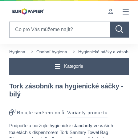
Table Of Content
Často nakupované s tímto produktem
sr.skip-to.main-content
sr.skip-to.table-of-contents
sr.skip-to.main-navigation
Search
Hygiena
Osobní hygiena
Hygienické sáčky a zásobníky
Kategorie
Tork zásobník na hygienické sáčky -
bílý
Rolujte směrem dolů:
Varianty produktu
Podpořte a udržujte hygienické standardy ve vašich
toaletách s dispenzorem Tork Sanitary Towel Bag