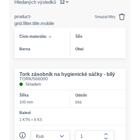
Hledaných výsledků
product-
Smazat filtry
grid.filter.title.mobile
Číslo materiálu
Šíře
Barva
Obal
Tork zásobník na hygienické sáčky - bílý
TORK/566000
Skladem
Šířka
Odstín
100 mm
bílá
Balení
1 KTN = 8 KS
form.decrease-amount