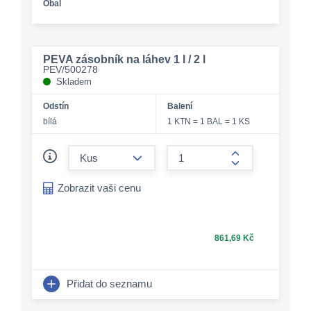
Obal
PEVA zásobník na láhev 1 l / 2 l
PEV/500278
Skladem
Odstín
Balení
bílá
1 KTN = 1 BAL = 1 KS
form.decrease-amount
form.increase-a
Zobrazit vaši cenu
861,69 Kč
Přidat do seznamu