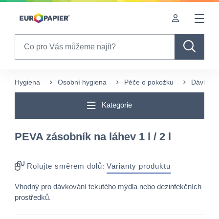
Table Of Content
Často nakupované s tímto produktem
sr.skip-to.main-content
sr.skip-to.table-of-contents
sr.skip-to.main-navigation
Search
Hygiena
Osobní hygiena
Péče o pokožku
Dávkova
Kategorie
PEVA zásobník na láhev 1 l / 2 l
Rolujte směrem dolů:
Varianty produktu
Vhodný pro dávkování tekutého mýdla nebo dezinfekčních
prostředků.