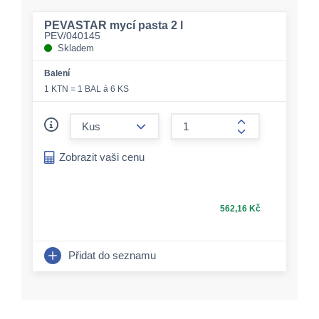
PEVASTAR mycí pasta 2 l
PEV/040145
Skladem
Balení
1 KTN = 1 BAL á 6 KS
form.decrease-amount
form.increase-a
Zobrazit vaši cenu
562,16 Kč
Přidat do seznamu