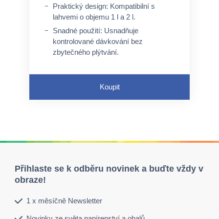
Praktický design: Kompatibilní s
lahvemi o objemu 1 l a 2 l.
Snadné použití: Usnadňuje
kontrolované dávkování bez
zbytečného plýtvání.
Hygienické: Pomáhá udržovat
prostředí čisté a hygienické.
Koupit
Přihlaste se k odběru novinek a buďte vždy v
obraze!
1 x měsíčně Newsletter
Novinky ze světa papírenství a obalů