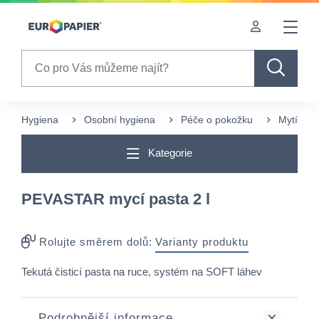
Table Of Content
Často nakupované s tímto produktem
sr.skip-to.main-content
sr.skip-to.table-of-contents
sr.skip-to.main-navigation
Search
Hygiena
Osobní hygiena
Péče o pokožku
Mytí a č
Kategorie
PEVASTAR mycí pasta 2 l
Rolujte směrem dolů:
Varianty produktu
Tekutá čisticí pasta na ruce, systém na SOFT láhev
Podrobnější informace