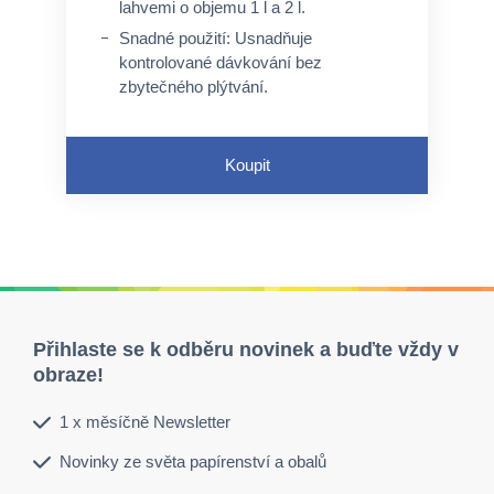
lahvemi o objemu 1 l a 2 l.
Snadné použití: Usnadňuje
kontrolované dávkování bez
zbytečného plýtvání.
Hygienické: Pomáhá udržovat
prostředí čisté a hygienické.
Koupit
Přihlaste se k odběru novinek a buďte vždy v
obraze!
1 x měsíčně Newsletter
Novinky ze světa papírenství a obalů