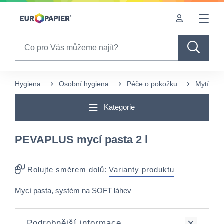
Table Of Content
Často nakupované s tímto produktem
sr.skip-to.main-content
sr.skip-to.table-of-contents
sr.skip-to.main-navigation
Search
Hygiena
Osobní hygiena
Péče o pokožku
Mytí a č
Kategorie
PEVAPLUS mycí pasta 2 l
Rolujte směrem dolů:
Varianty produktu
Mycí pasta, systém na SOFT láhev
Podrobnější informace