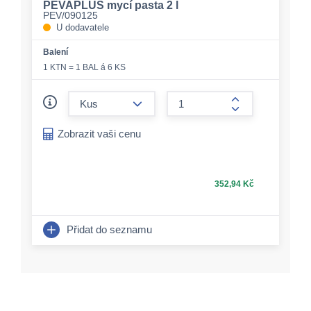
PEVAPLUS mycí pasta 2 l
PEV/090125
U dodavatele
Balení
1 KTN = 1 BAL á 6 KS
form.decrease-amount
form.increase-a
Zobrazit vaši cenu
352,94 Kč
Přidat do seznamu