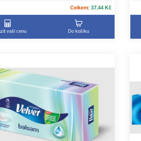
K
Celkem
:
37,44 Kč
p
zit vaši cenu
Do košíku