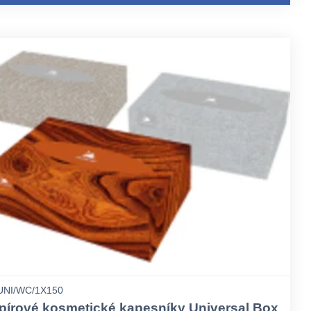
UNI/WC/1X150
pírové kosmetické kapesníky Universal Box