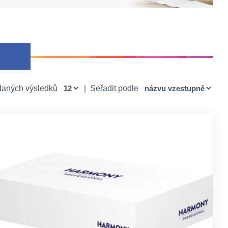
daných výsledků
|
Seřadit podle