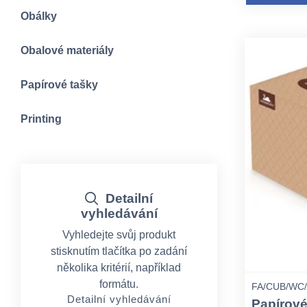
Obálky
Obalové materiály
Papírové tašky
Printing
Detailní
vyhledávání
Vyhledejte svůj produkt
stisknutím tlačítka po zadání
několika kritérií, například
formátu.
FA/CUB/WC
Detailní vyhledávání
Papírov