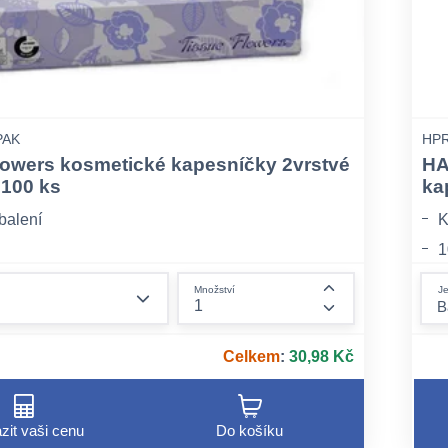
PAK
HPR
lowers kosmetické kapesníčky 2vrstvé
HA
 100 ks
ka
balení
K
1
C
form.decrease-amount
Je
Množství
form.increase-am
Celkem
:
30,98 Kč
zit vaši cenu
Do košíku