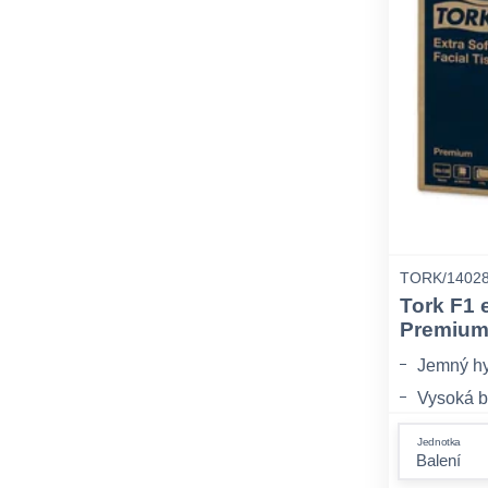
TORK/14028
Tork F1 
Premiu
Jemný hyg
Vysoká b
Silný a 
Jednotka