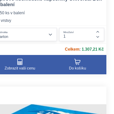
 balení
50 ks v balení
 vrstvy
form.decrease-amount
dnotka
Množství
ount
form.incr
Celkem
:
1.307,21 Kč
Zobrazit vaši cenu
Do košíku