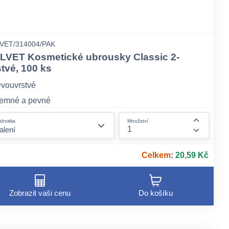
VET/314004/PAK
LVET Kosmetické ubrousky Classic 2-
stvé, 100 ks
vouvrstvé
emné a pevné
eparfémované
form.decrease-amount
dnotka
Množství
ount
form.incr
Celkem
:
20,59 Kč
Zobrazit vaši cenu
Do košíku