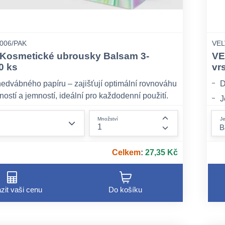
006/PAK
VEL
Kosmetické ubrousky Balsam 3-
VE
0 ks
vr
hedvábného papíru – zajišťují optimální rovnováhu
D
ostí a jemností, ideální pro každodenní použití.
J
o o jemný balzám – zanechává příjemnou
N
form.decrease-amount
Je
Množství
vůni, která přispívá k pocitu svěžesti a pohody.
form.increase-am
ogicky testováno – vhodné pro citlivou pokožku,
uje riziko podráždění.
Celkem
:
27,35 Kč
zit vaši cenu
Do košíku