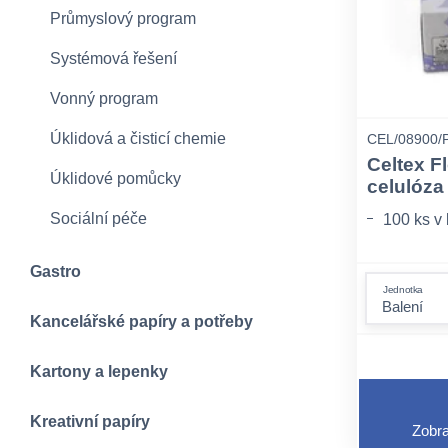
Průmyslový program
Systémová řešení
Vonný program
Úklidová a čisticí chemie
CEL/08900/
Celtex F
Úklidové pomůcky
celulóza
Sociální péče
100 ks v 
Gastro
Jednotka
Kancelářské papíry a potřeby
Kartony a lepenky
Kreativní papíry
Zobra