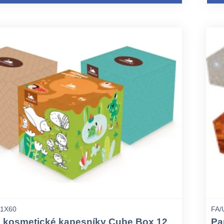
/1X60
FA/
é kosmetické kapesníky Cube Box 12
Pa