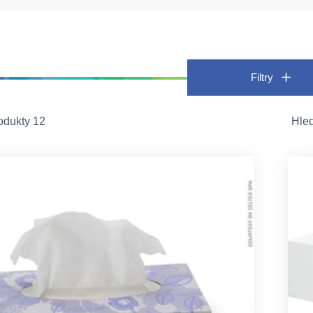
Filtry
odukty 12
Hle