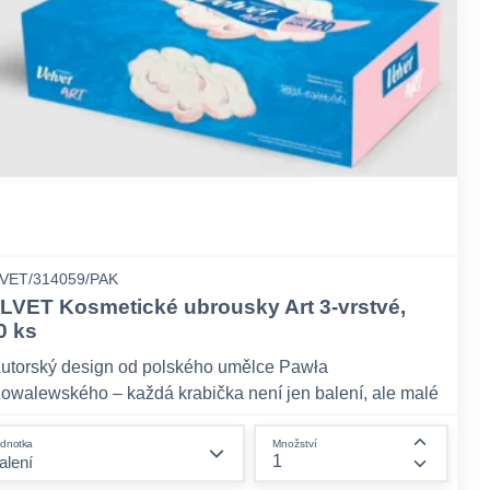
VET/314059/PAK
LVET Kosmetické ubrousky Art 3-vrstvé,
0 ks
utorský design od polského umělce Pawła
owalewského – každá krabička není jen balení, ale malé
mělecké dílo.
form.decrease-amount
dnotka
Množství
20 třívrstvých ubrousků v jednom balení – dostatek
ount
form.incr
ásoby pro delší dobu.