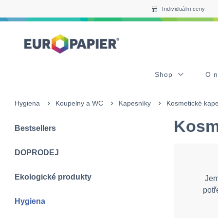
Table Of Content
sr.skip-to.main-content
sr.skip-to.table-of-contents
sr.skip-to.main-navigation
Individuálni ceny
Shop
O 
Hygiena
Koupelny a WC
Kapesníky
Kosmetické kape
Kosm
Bestsellers
DOPRODEJ
Ekologické produkty
Jemn
potř
Hygiena