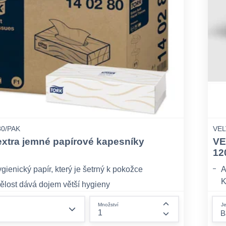
0/PAK
VEL
extra jemné papírové kapesníky
VE
m
12
ienický papír, který je šetrný k pokožce
A
K
ělost dává dojem větší hygieny
u
absorpční pro mimořádný komfort
form.decrease-amount
Je
Množství
1
form.increase-am
z