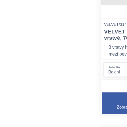
VELVET/314
VELVET 
vrstvé, 7
3 vrstvy 
mezi pevn
Obohacen
Jednotka
krémovou 
Dermatol
minimaliz
Zobra