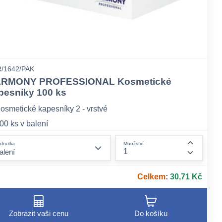
/1642/PAK
RMONY PROFESSIONAL Kosmetické
pesníky 100 ks
osmetické kapesníky 2 - vrstvé
00 ks v balení
elulóza
form.decrease-amount
dnotka
Množství
ount
form.incr
Celkem
:
30,71 Kč
Zobrazit vaši cenu
Do košíku