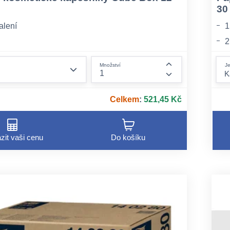
30
alení
1
2
form.decrease-amount
Je
Množství
form.increase-am
Celkem
:
521,45 Kč
zit vaši cenu
Do košíku