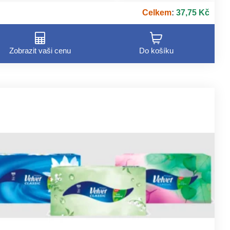
valitní tři vrstvy papíru – kombinuje savost, jemnost a
Celkem
:
37,75 Kč
evnost pro příjemné použití.
Zobrazit vaši cenu
Do košíku