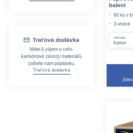
balení
60 ks v b
3-vrstvé
Jednotka
Traťová dodávka
Máte-li zájem o celo-
kamiónové závozy materiálů,
zašlete nám poptávku.
Traťová dodávka
Zobra