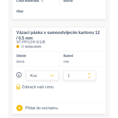
Číslo materiálu
Barva
Obal
Vázací páska v samoodvíjecím kartonu 12
/ 0,5 mm
ST-PP/12/0.5/1/B
U dodavatele
Odstín
Balení
černá
role
form.decrease-amount
form.increase-a
Zobrazit vaši cenu
Přidat do seznamu