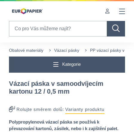
Table Of Content
Pro Vás zajímavé produkty
sr.skip-to.main-content
sr.skip-to.table-of-contents
sr.skip-to.main-navigation
Search
Obalové materiály
Vázací pásky
PP vázací pásky v kart
Kategorie
Vázací páska v samoodvíjecím
kartonu 12 / 0,5 mm
Rolujte směrem dolů:
Varianty produktu
Polypropylenová vázací páska se používá k
převazování kartonů, zásilek, nebo i k zajištění palet.