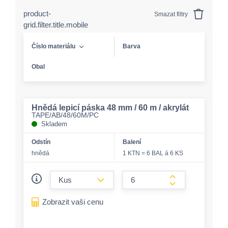
product-
Smazat filtry
grid.filter.title.mobile
Číslo materiálu
Barva
Obal
Hnědá lepicí páska 48 mm / 60 m / akrylát
TAPE/AB/48/60M/PC
Skladem
Odstín
Balení
hnědá
1 KTN = 6 BAL á 6 KS
form.decrease-amount
form.increase-a
Zobrazit vaši cenu