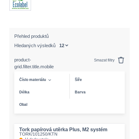
Přehled produktů
Hledaných výsledků
product-
Smazat filtry
grid.filter.title.mobile
Číslo materiálu
Šíře
Délka
Barva
Obal
Tork papírová utěrka Plus, M2 systém
TORK/101250/KTN