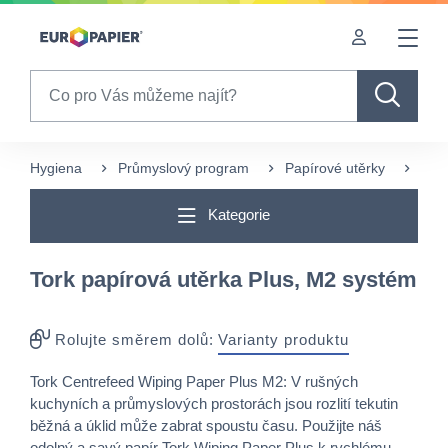
Table Of Content
Často nakupované s tímto produktem
sr.skip-to.main-content
sr.skip-to.table-of-contents
sr.skip-to.main-navigation
Search
Hygiena
Průmyslový program
Papírové utěrky
Více
Kategorie
Tork papírová utěrka Plus, M2 systém
Rolujte směrem dolů:
Varianty produktu
Tork Centrefeed Wiping Paper Plus M2: V rušných
kuchyních a průmyslových prostorách jsou rozlití tekutin
běžná a úklid může zabrat spoustu času. Použijte náš
odolný a savý papír Tork Wiping Paper Plus k rychlému