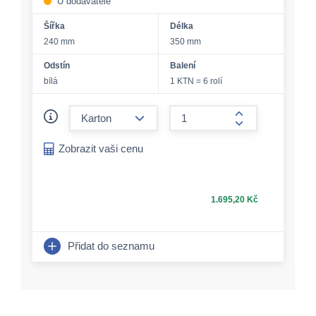
U dodavatele
Šířka
Délka
240 mm
350 mm
Odstín
Balení
bílá
1 KTN = 6 rolí
form.decrease-amount
form.increase-a
Zobrazit vaši cenu
1.695,20 Kč
Přidat do seznamu