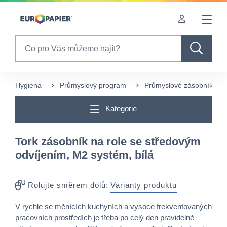
Table Of Content
Často nakupované s tímto produktem
sr.skip-to.main-content
sr.skip-to.table-of-contents
sr.skip-to.main-navigation
Search
Hygiena
Průmyslový program
Průmyslové zásobníky
Kategorie
Tork zásobník na role se středovým
odvíjením, M2 systém, bílá
Rolujte směrem dolů:
Varianty produktu
V rychle se měnících kuchyních a vysoce frekventovaných
pracovních prostředích je třeba po celý den pravidelně