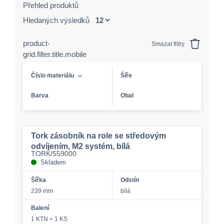
Přehled produktů
Hledaných výsledků
product-
Smazat filtry
grid.filter.title.mobile
Číslo materiálu
Šíře
Barva
Obal
Tork zásobník na role se středovým
odvíjením, M2 systém, bílá
TORK/559000
Skladem
Šířka
Odstín
239 mm
bílá
Balení
1 KTN = 1 KS