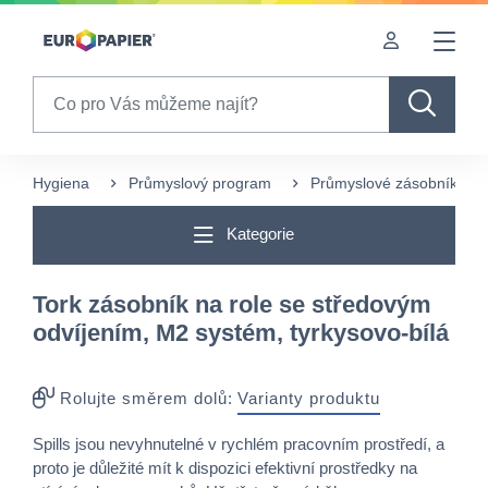
Table Of Content
Často nakupované s tímto produktem
sr.skip-to.main-content
sr.skip-to.table-of-contents
sr.skip-to.main-navigation
Search
Hygiena
Průmyslový program
Průmyslové zásobníky
Kategorie
Tork zásobník na role se středovým
odvíjením, M2 systém, tyrkysovo-bílá
Rolujte směrem dolů:
Varianty produktu
Spills jsou nevyhnutelné v rychlém pracovním prostředí, a
proto je důležité mít k dispozici efektivní prostředky na