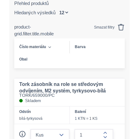
Přehled produktů
Hledaných výsledků
product-
Smazat filtry
grid.filter.title.mobile
Číslo materiálu
Barva
Obal
Tork zásobník na role se středovým
odvíjením, M2 systém, tyrkysovo-bílá
TORK/659000/PC
Skladem
Odstín
Balení
bílá-tyrkysová
1 KTN = 1 KS
form.decrease-amount