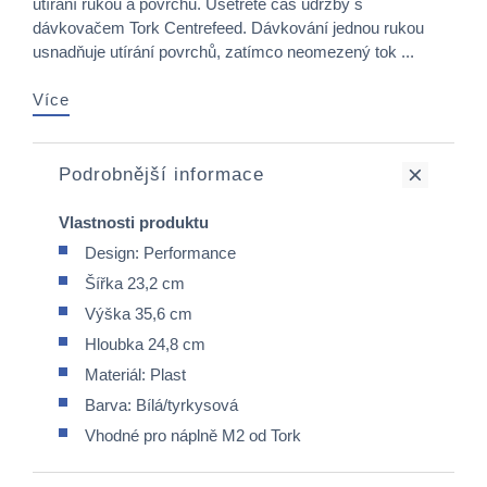
utírání rukou a povrchů. Ušetřete čas údržby s
dávkovačem Tork Centrefeed. Dávkování jednou rukou
usnadňuje utírání povrchů, zatímco neomezený tok ...
Více
Podrobnější informace
Vlastnosti produktu
Design: Performance
Šířka 23,2 cm
Výška 35,6 cm
Hloubka 24,8 cm
Materiál: Plast
Barva: Bílá/tyrkysová
Vhodné pro náplně M2 od Tork