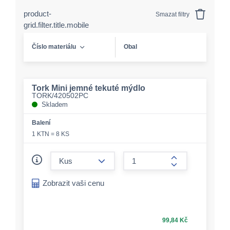
product-
Smazat filtry
grid.filter.title.mobile
Číslo materiálu
Obal
Tork Mini jemné tekuté mýdlo
TORK/420502PC
Skladem
Balení
1 KTN = 8 KS
form.decrease-amount
form.increase-a
Zobrazit vaši cenu
99,84 Kč