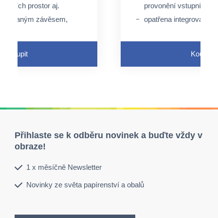
tupních prostor aj.
provonění vstupních pro
ntegrovaným závěsem,
opatřena integrovaný
peciální úchyt, ale lze
není nutný speciální úch
rovaný otvor a pružný
využít perforovaný otv
závěs
Koupit
Koupit
e průtokem tekutin
neaktivuje se průtokem
Přihlaste se k odběru novinek a buďte vždy v
obraze!
1 x měsíčně Newsletter
Novinky ze světa papírenství a obalů