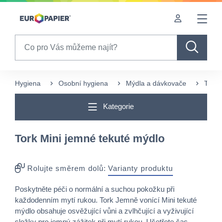
Table Of Content
Často nakupované s tímto produktem
Pro Vás zajímavé produkty
sr.skip-to.main-content
sr.skip-to.table-of-contents
sr.skip-to.main-navigation
Search
Hygiena
Osobní hygiena
Mýdla a dávkovače
Tekut
Kategorie
Tork Mini jemné tekuté mýdlo
Rolujte směrem dolů:
Varianty produktu
Poskytněte péči o normální a suchou pokožku při
každodenním mytí rukou. Tork Jemně vonící Mini tekuté
mýdlo obsahuje osvěžující vůni a zvlhčující a vyživující
složky pro jemný zážitek při mytí rukou. Ušetřete čas