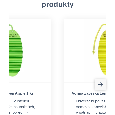
produkty
a Green Apple 1 ks
Vonná závěska Lemon D
oužití – v interiéru
univerzální použití – v i
celáře, na toaletách,
domova, kanceláře, na 
v automobilech, k
v šatnách, v automobil