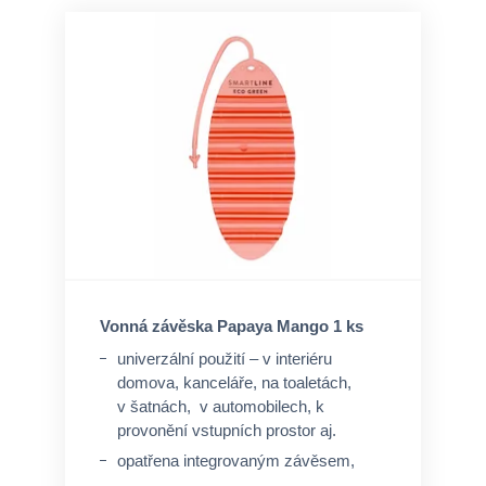
Vonná závěska Papaya Mango 1 ks
univerzální použití – v interiéru
domova, kanceláře, na toaletách,
v šatnách, v automobilech, k
provonění vstupních prostor aj.
opatřena integrovaným závěsem,
není nutný speciální úchyt, ale lze