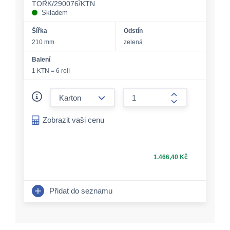
TORK/290076/KTN
Skladem
Šířka
Odstín
210 mm
zelená
Balení
1 KTN = 6 rolí
form.decrease-amount
form.increase-a
Zobrazit vaši cenu
1.466,40 Kč
Přidat do seznamu