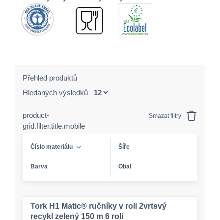
Přehled produktů
Hledaných výsledků
product-
Smazat filtry
grid.filter.title.mobile
Číslo materiálu
Šíře
Barva
Obal
Tork H1 Matic® ručníky v roli 2vrtsvý
recykl zelený 150 m 6 rolí