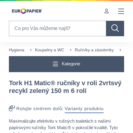
Table Of Content
Často nakupované s tímto produktem
Pro Vás zajímavé produkty
sr.skip-to.main-content
sr.skip-to.table-of-contents
sr.skip-to.main-navigation
Search
Hygiena
Koupelny a WC
Ručníky a zásobníky
Papí
Kategorie
Tork H1 Matic® ručníky v roli 2vrtsvý
recykl zelený 150 m 6 rolí
Rolujte směrem dolů:
Varianty produktu
Maximalizujte efektivitu v rušných toaletách s našimi
papírovými ručníky Tork Matic® v pokročilé kvalitě. Tyto