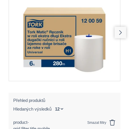
Přehled produktů
Hledaných výsledků
product-
Smazat filtry
grid.filter.title.mobile