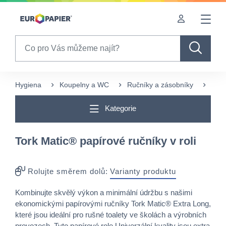
Table Of Content
Často nakupované s tímto produktem
Pro Vás zajímavé produkty
sr.skip-to.main-content
sr.skip-to.table-of-contents
sr.skip-to.main-navigation
Search
Hygiena
Koupelny a WC
Ručníky a zásobníky
Papí
Kategorie
Tork Matic® papírové ručníky v roli
Rolujte směrem dolů:
Varianty produktu
Kombinujte skvělý výkon a minimální údržbu s našimi
ekonomickými papírovými ručníky Tork Matic® Extra Long,
které jsou ideální pro rušné toalety ve školách a výrobních
provozech. Tyto papírové role Univerzální kvality jsou extra