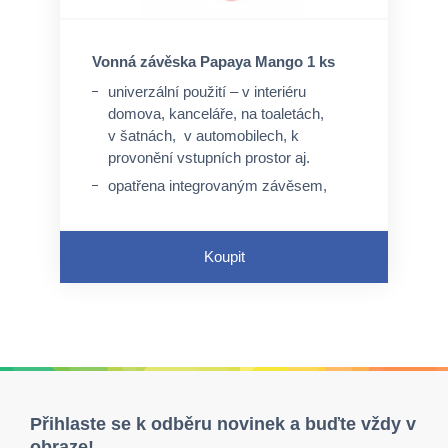
Vonná závěska Papaya Mango 1 ks
univerzální použití – v interiéru
domova, kanceláře, na toaletách,
v šatnách, v automobilech, k
provonění vstupních prostor aj.
opatřena integrovaným závěsem,
není nutný speciální úchyt, ale lze
využít perforovaný otvor a pružný
závěs
Koupit
neaktivuje se průtokem tekutin
Přihlaste se k odběru novinek a buďte vždy v
obraze!