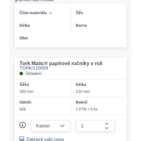
Číslo materiálu
Šíře
Délka
Barva
Obal
Tork Matic® papírové ručníky v roli
TORK/120059
Skladem
Šířka
Délka
280 mm
210 mm
Odstín
Balení
bílá
1 KTN = 6 ks
form.decrease-amount
form.increase-a
Zobrazit vaši cenu