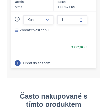
Odstín
Balení
černá
1 KTN = 1 KS
form.decrease-amount
form.increase-a
Zobrazit vaši cenu
3.957,20 Kč
Přidat do seznamu
Často nakupované s
tímto produktem