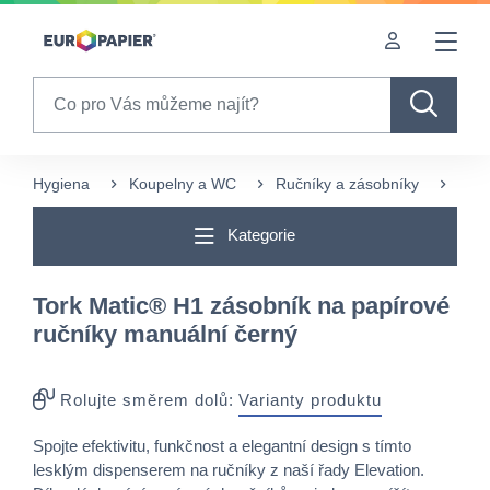
Table Of Content
Často nakupované s tímto produktem
sr.skip-to.main-content
sr.skip-to.table-of-contents
sr.skip-to.main-navigation
Search
Hygiena
Koupelny a WC
Ručníky a zásobníky
Záso
Kategorie
Tork Matic® H1 zásobník na papírové
ručníky manuální černý
Rolujte směrem dolů:
Varianty produktu
Spojte efektivitu, funkčnost a elegantní design s tímto
lesklým dispenserem na ručníky z naší řady Elevation.