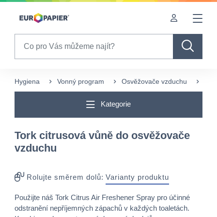
Table Of Content
Často nakupované s tímto produktem
sr.skip-to.main-content
sr.skip-to.table-of-contents
sr.skip-to.main-navigation
Search
Hygiena
Vonný program
Osvěžovače vzduchu
Tek
Kategorie
Tork citrusová vůně do osvěžovače
vzduchu
Rolujte směrem dolů:
Varianty produktu
Použijte náš Tork Citrus Air Freshener Spray pro účinné
odstranění nepříjemných zápachů v každých toaletách.