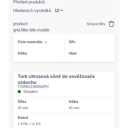
Přehled produktů
Hledaných výsledků
product-
Smazat filtry
grid.filter.title.mobile
Číslo materiálu
Šíře
Délka
Obal
Tork citrusová vůně do osvěžovače
vzduchu
TORK/236050PC
Skladem
Šířka
Délka
45 mm
45 mm
Balení
1 KTN = 12 KS