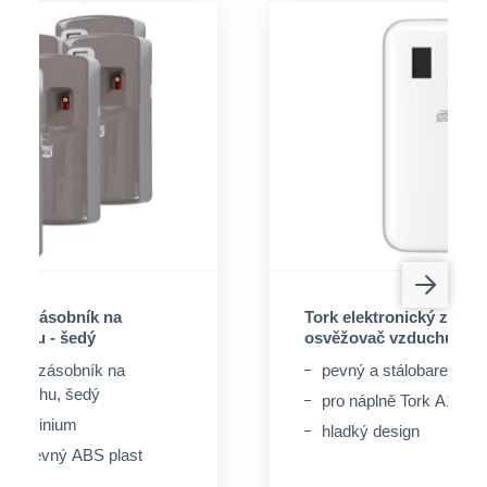
ický zásobník na
Tork elektronický zásob
duchu - šedý
osvěžovač vzduchu - bí
onický zásobník na
pevný a stálobarevný 
vzduchu, šedý
pro náplně Tork A1 sy
 Aluminium
hladký design
lobarevný ABS plast