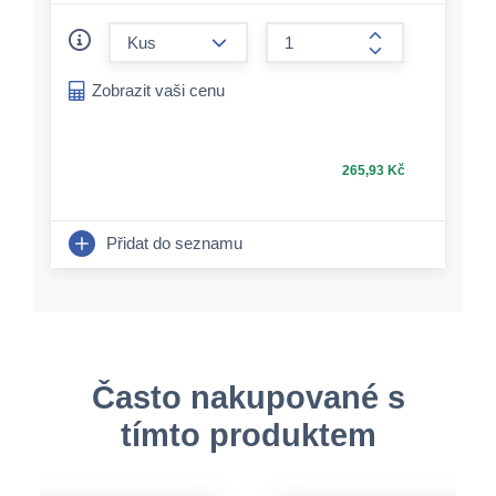
form.decrease-amount
form.increase-a
Zobrazit vaši cenu
265,93 Kč
Přidat do seznamu
Často nakupované s
tímto produktem