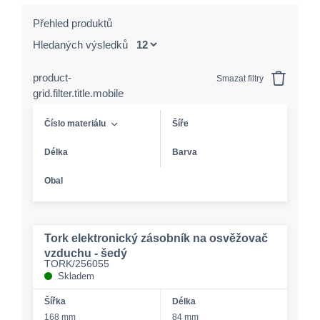
Přehled produktů
Hledaných výsledků
product-
Smazat filtry
grid.filter.title.mobile
Číslo materiálu
Šíře
Délka
Barva
Obal
Tork elektronický zásobník na osvěžovač
vzduchu - šedý
TORK/256055
Skladem
Šířka
Délka
168 mm
84 mm