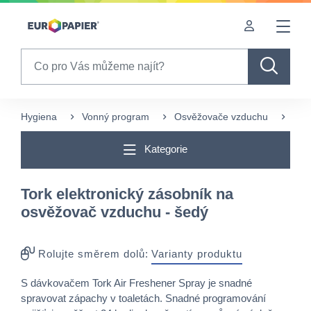
Table Of Content
Často nakupované s tímto produktem
sr.skip-to.main-content
sr.skip-to.table-of-contents
sr.skip-to.main-navigation
Search
Hygiena
Vonný program
Osvěžovače vzduchu
Dáv
Kategorie
Tork elektronický zásobník na
osvěžovač vzduchu - šedý
Rolujte směrem dolů:
Varianty produktu
S dávkovačem Tork Air Freshener Spray je snadné
spravovat zápachy v toaletách. Snadné programování