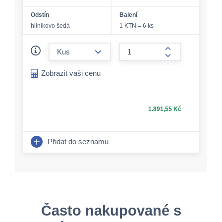
Odstín
Balení
hliníkovo šedá
1 KTN = 6 ks
form.decrease-amount
form.increase-a
Zobrazit vaši cenu
1.891,55 Kč
Přidat do seznamu
Často nakupované s