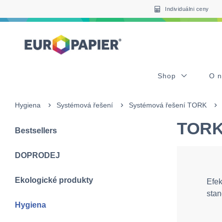
Table Of Content
sr.skip-to.main-content
sr.skip-to.table-of-contents
sr.skip-to.main-navigation
Individuálni ceny
Shop
O 
Hygiena
Systémová řešení
Systémová řešení TORK
TORK
Bestsellers
DOPRODEJ
Ekologické produkty
Efek
stan
Hygiena