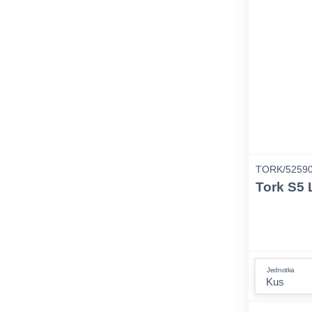
TORK/5259
Tork S5
Jednotka