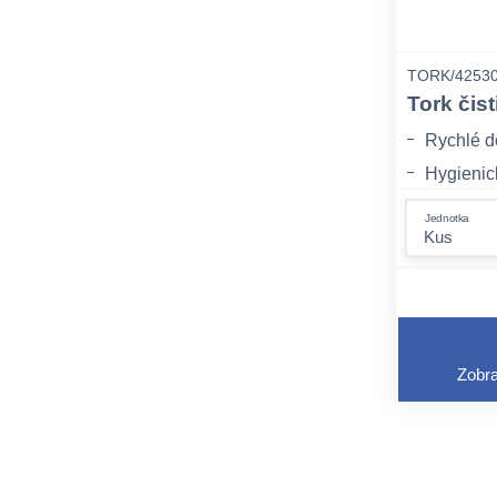
TORK/4253
Tork čis
Rychlé d
Hygienic
ke každé
Jednotka
Snížení 
vzniká o
Zobra