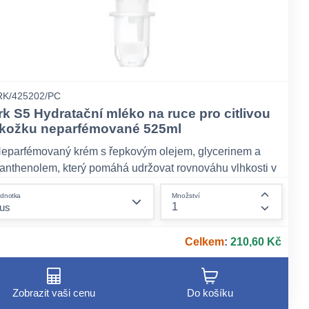
K/425202/PC
rk S5 Hydratační mléko na ruce pro citlivou
kožku neparfémované 525ml
eparfémovaný krém s řepkovým olejem, glycerinem a
anthenolem, který pomáhá udržovat rovnováhu vlhkosti v
okožce
form.decrease-amount
dnotka
Množství
anechává pokožku hebkou a vyživenou
ount
form.incr
ychlé vstřebávání a žádný pocit mastných rukou
Celkem
:
210,60 Kč
Zobrazit vaši cenu
Do košíku