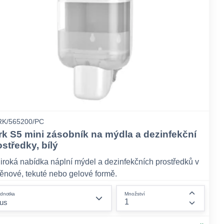
K/565200/PC
rk S5 mini zásobník na mýdla a dezinfekční
ostředky, bílý
iroká nabídka náplní mýdel a dezinfekčních prostředků v
ěnové, tekuté nebo gelové formě.
astavitelná dávka pro optimalizaci spotřeby a komfortu.
form.decrease-amount
dnotka
Množství
ermatologicky testované produkty s pH šetrným k
ount
form.incr
okožce.