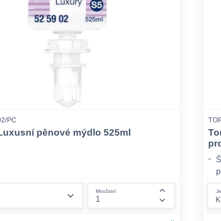
02/PC
TOR
 Luxusní pěnové mýdlo 525ml
To
pr
Š
p
N
form.decrease-amount
Je
Množství
D
form.increase-am
p