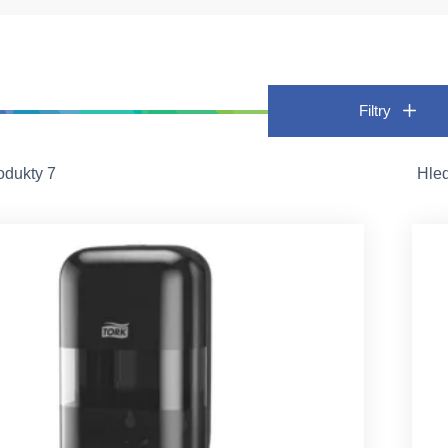
Filtry
odukty 7
Hle