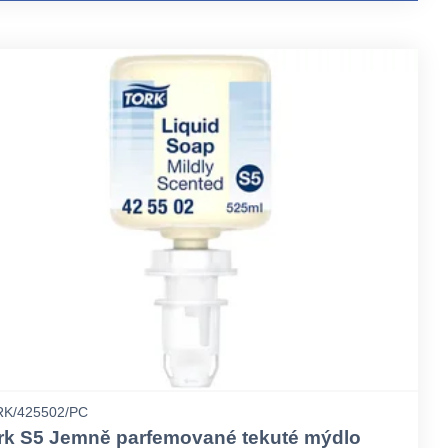
K/425502/PC
rk S5 Jemně parfemované tekuté mýdlo