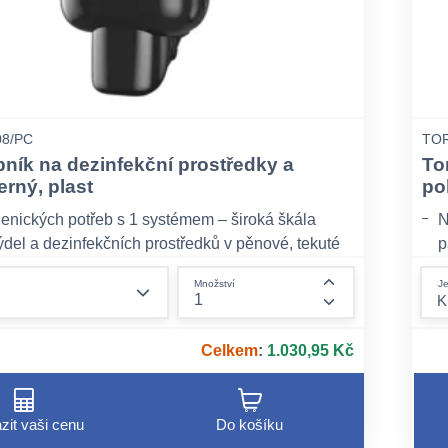
08/PC
TOR
ník na dezinfekční prostředky a
To
erný, plast
po
ienických potřeb s 1 systémem – široká škála
N
ýdel a dezinfekčních prostředků v pěnové, tekuté
p
vé formě, které vyhovují potřebám vaší firmy a
p
form.decrease-amount
Je
Množství
Z
form.increase-am
 odpovídající dávky – variabilní velikost dávky
R
alizaci spotřeby, hygieny a uživatelského
Celkem
:
1.030,95 Kč
šetrná k pokožce – široká škála dermatologicky
ých mýdel, dezinfekčních prostředků a tělových
zit vaši cenu
Do košíku
H šetrným k pokožce