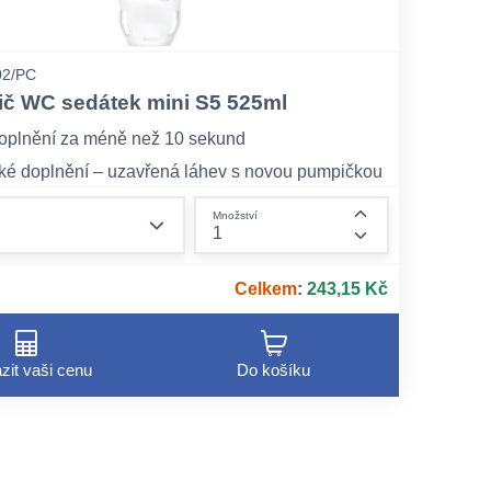
02/PC
tič WC sedátek mini S5 525ml
oplnění za méně než 10 sekund
ké doplnění – uzavřená láhev s novou pumpičkou
 náplni omezuje riziko kontaminace
form.decrease-amount
Množství
objemu odpadu: Láhev je smršťovací, a díky tomu
form.increase-am
 70 % méně odpadu
Celkem
:
243,15 Kč
zit vaši cenu
Do košíku