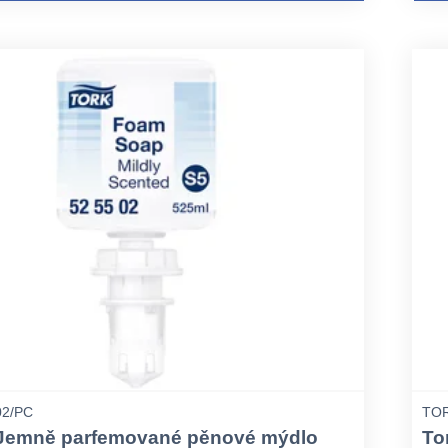
02/PC
TOR
 Jemně parfemované pěnové mýdlo
To