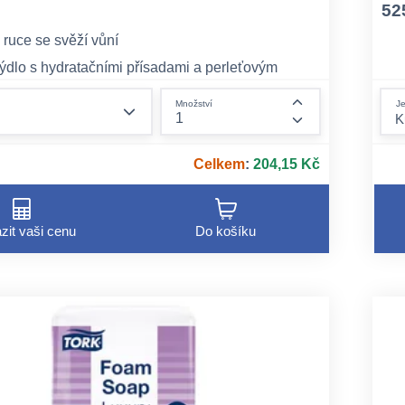
52
 ruce se svěží vůní
ýdlo s hydratačními přísadami a perleťovým
form.decrease-amount
Je
Množství
 složky doplňující lipidy a pomáhá tak předcházet
form.increase-am
ní pokožky.
Celkem
:
204,15 Kč
zit vaši cenu
Do košíku