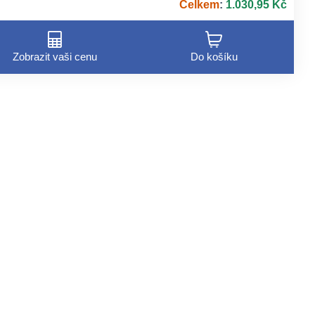
Celkem
:
1.030,95 Kč
Zobrazit vaši cenu
Do košíku