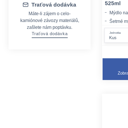
525ml
Traťová dodávka
Mýdlo na
Máte-li zájem o celo-
kamiónové závozy materiálů,
Šetrné m
zašlete nám poptávku.
leskem.
Traťová dodávka
Jednotka
Obsahuje
vysušová
Zobra