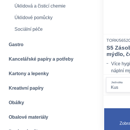
Úklidová a čisticí chemie
Úklidové pomůcky
Sociální péče
TORK/5652
Gastro
S5 Zásob
mýdlo, č
Kancelářské papíry a potřeby
Více hyg
náplní m
Kartony a lepenky
nebo gelo
Jednotka
uživatelů
Kreativní papíry
Nastavení
pro optim
Obálky
komfortu
Složení 
Obalové materiály
testovan
Zobra
mlék s p