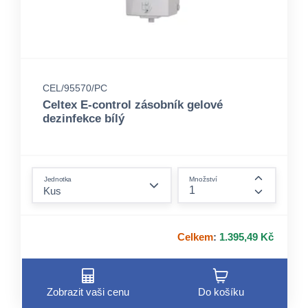
CEL/95570/PC
Celtex E-control zásobník gelové
dezinfekce bílý
form.decrease-amount
Jednotka
Množství
form.incre
Celkem
:
1.395,49 Kč
Zobrazit vaši cenu
Do košíku