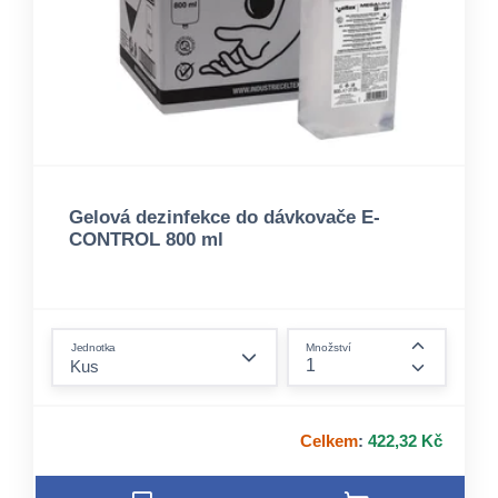
Gelová dezinfekce do dávkovače E-
CONTROL 800 ml
form.decrease-amount
Jednotka
Množství
form.incre
Celkem
:
422,32 Kč