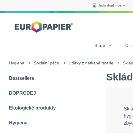
Table Of Content
sr.skip-to.main-content
sr.skip-to.table-of-contents
sr.skip-to.main-navigation
Individuálni ceny
Shop
O 
Hygiena
Sociální péče
Utěrky z netkané textilie
Sklád
Sklád
Bestsellers
DOPRODEJ
Ekologické produkty
Sklá
hygi
Hygiena
zbyt