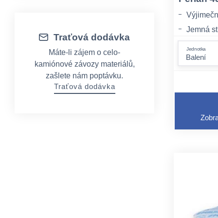
Výjimečn
Jemná str
Traťová dodávka
Ekologick
Jednotka
Máte-li zájem o celo-
kamiónové závozy materiálů,
zašlete nám poptávku.
Traťová dodávka
Zobra