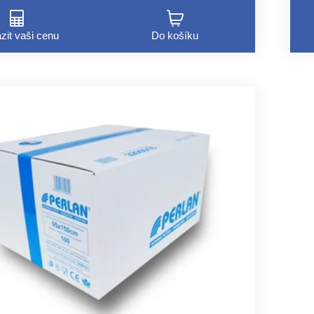
zit vaši cenu
Do košíku