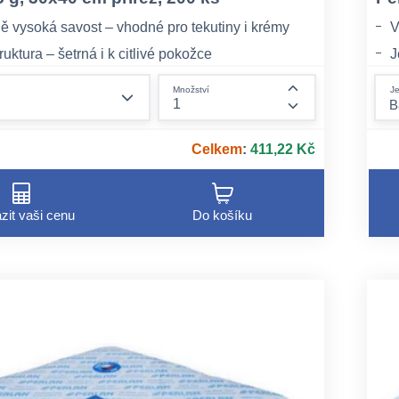
ě vysoká savost – vhodné pro tekutiny i krémy
V
uktura – šetrná i k citlivé pokožce
J
á alternativa k syntetickým materiálům
E
form.decrease-amount
Je
Množství
form.increase-am
Celkem
:
411,22 Kč
zit vaši cenu
Do košíku