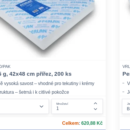
0/PAK
VRL
5 g, 42x48 cm přířez, 200 ks
Pe
ě vysoká savost – vhodné pro tekutiny i krémy
V
uktura – šetrná i k citlivé pokožce
J
á alternativa k syntetickým materiálům
E
form.decrease-amount
Je
Množství
form.increase-am
Celkem
:
620,88 Kč