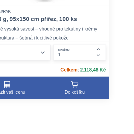
8/PAK
5 g, 95x150 cm přířez, 100 ks
ě vysoká savost – vhodné pro tekutiny i krémy
uktura – šetrná i k citlivé pokožc
á alternativa k syntetickým materiálům
form.decrease-amount
Množství
form.increase-am
Celkem
:
2.118,48 Kč
zit vaši cenu
Do košíku