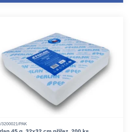
/3200021/PAK
rlan 45 g, 32x32 cm přířez, 200 ks