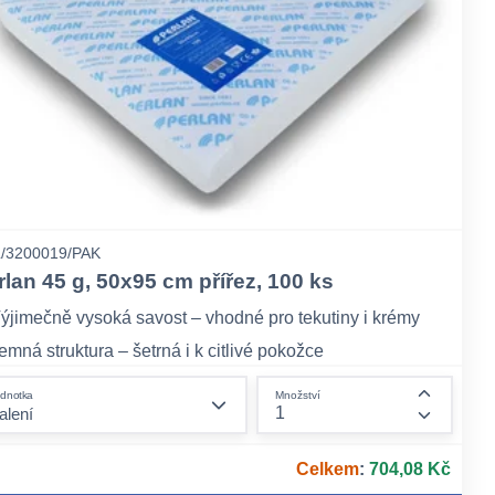
/3200019/PAK
rlan 45 g, 50x95 cm přířez, 100 ks
ýjimečně vysoká savost – vhodné pro tekutiny i krémy
emná struktura – šetrná i k citlivé pokožce
kologická alternativa k syntetickým materiálům
form.decrease-amount
dnotka
Množství
ount
form.incr
Celkem
:
704,08 Kč