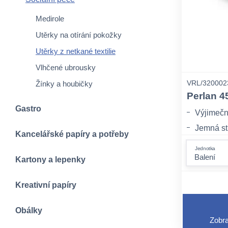
Medirole
Utěrky na otírání pokožky
Utěrky z netkané textilie
Vlhčené ubrousky
VRL/320002
Žínky a houbičky
Perlan 4
Gastro
Výjimečn
Jemná str
Kancelářské papíry a potřeby
Ekologick
Jednotka
Kartony a lepenky
Kreativní papíry
Obálky
Zobra