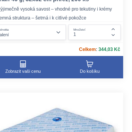
ýjimečně vysoká savost – vhodné pro tekutiny i krémy
emná struktura – šetrná i k citlivé pokožce
kologická alternativa k syntetickým materiálům
form.decrease-amount
dnotka
Množství
ount
form.incr
Celkem
:
344,03 Kč
Zobrazit vaši cenu
Do košíku