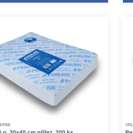
4/PAK
VRL
5 g, 30x40 cm přířez, 200 ks
Pe