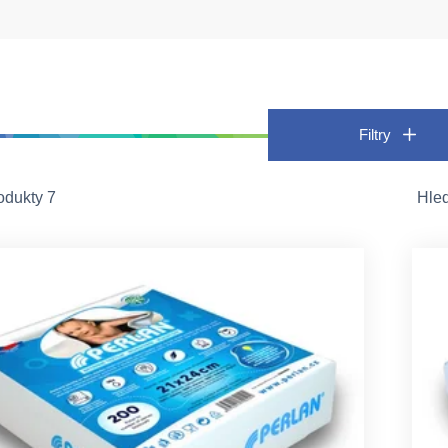
Filtry
odukty 7
Hle