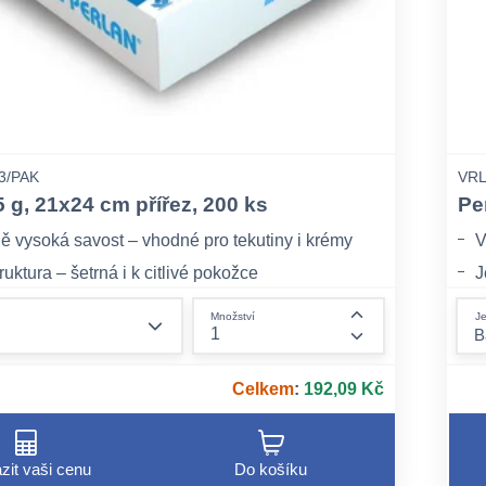
3/PAK
VRL
5 g, 21x24 cm přířez, 200 ks
Pe
ě vysoká savost – vhodné pro tekutiny i krémy
V
uktura – šetrná i k citlivé pokožce
J
á alternativa k syntetickým materiálům
E
form.decrease-amount
Je
Množství
form.increase-am
Celkem
:
192,09 Kč
zit vaši cenu
Do košíku