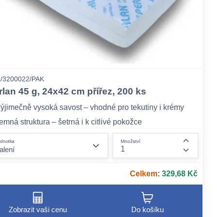
/3200022/PAK
rlan 45 g, 24x42 cm přířez, 200 ks
ýjimečně vysoká savost – vhodné pro tekutiny i krémy
emná struktura – šetrná i k citlivé pokožce
kologická alternativa k syntetickým materiálům
form.decrease-amount
dnotka
Množství
ount
form.incr
Celkem
:
329,68 Kč
Zobrazit vaši cenu
Do košíku