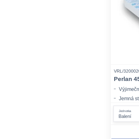
VRL/320002
Perlan 4
Výjimečn
Jemná str
Ekologick
Jednotka