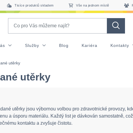
Tisíce produktů skladem
Vše na jednom místě
Search
nás
Služby
Blog
Kariéra
Kontakty
ané utěrky
ané utěrky
dané utěrky jsou výbornou volbou pro zdravotnické provozy, kd
enu a úsporu materiálu. Každý list je dávkován samostatně, co
ečnému kontaktu a zvyšuje čistotu.