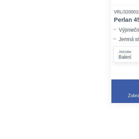
VRL/320001
Perlan 4
Výjimečn
Jemná str
Ekologick
Jednotka
Zobra