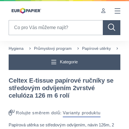
Table Of Content
Často nakupované s tímto produktem
sr.skip-to.main-content
sr.skip-to.table-of-contents
sr.skip-to.main-navigation
Search
Hygiena
Průmyslový program
Papírové utěrky
Více
Kategorie
Celtex E-tissue papírové ručníky se
středovým odvíjením 2vrstvé
celulóza 126 m 6 rolí
Rolujte směrem dolů:
Varianty produktu
Papírová utěrka se středovým odvíjením, návin 126m, 2