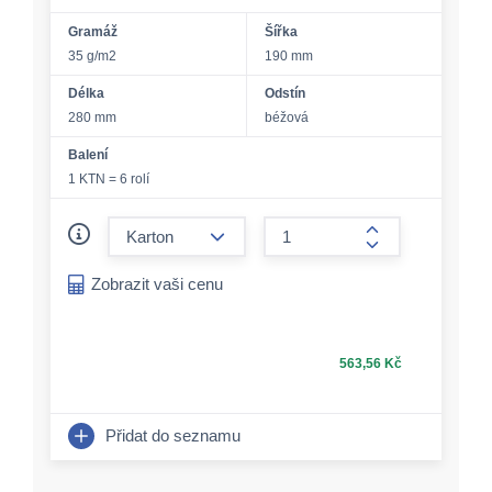
Gramáž
Šířka
35 g/m2
190 mm
Délka
Odstín
280 mm
béžová
Balení
1 KTN = 6 rolí
form.decrease-amount
form.increase-a
Zobrazit vaši cenu
563,56 Kč
Přidat do seznamu