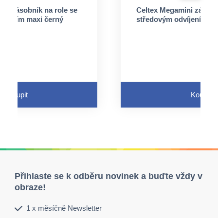
ni zásobník na role se
Celtex Megamini zásobní
víjením maxi černý
středovým odvíjením ma
Koupit
Koupit
Přihlaste se k odběru novinek a buďte vždy v
obraze!
1 x měsíčně Newsletter