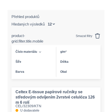
Přehled produktů
Hledaných výsledků
product-
Smazat filtry
grid.filter.title.mobile
Číslo materiálu
g/m²
Šíře
Délka
Barva
Obal
Celtex E-tissue papírové ručníky se
středovým odvíjením 2vrstvé celulóza 126
m 6 rolí
CEL/32309/KTN
U dodavatele