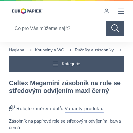
Table Of Content
Často nakupované s tímto produktem
sr.skip-to.main-content
sr.skip-to.table-of-contents
sr.skip-to.main-navigation
Search
Hygiena
Koupelny a WC
Ručníky a zásobníky
Záso
Kategorie
Celtex Megamini zásobník na role se
středovým odvíjením maxi černý
Rolujte směrem dolů:
Varianty produktu
Zásobník na papírové role se středovým odvíjením, barva
černá