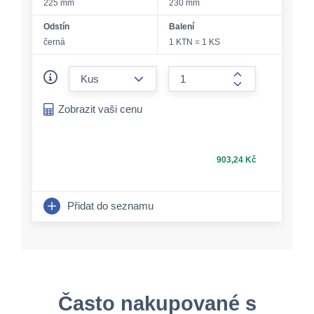
225 mm
230 mm
Odstín
Balení
černá
1 KTN = 1 KS
form.decrease-amount
form.increase-a
Zobrazit vaši cenu
903,24 Kč
Přidat do seznamu
Často nakupované s