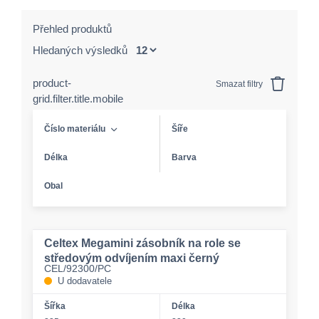
Přehled produktů
Hledaných výsledků
product-
Smazat filtry
grid.filter.title.mobile
Číslo materiálu
Šíře
Délka
Barva
Obal
Celtex Megamini zásobník na role se
středovým odvíjením maxi černý
CEL/92300/PC
U dodavatele
Šířka
Délka