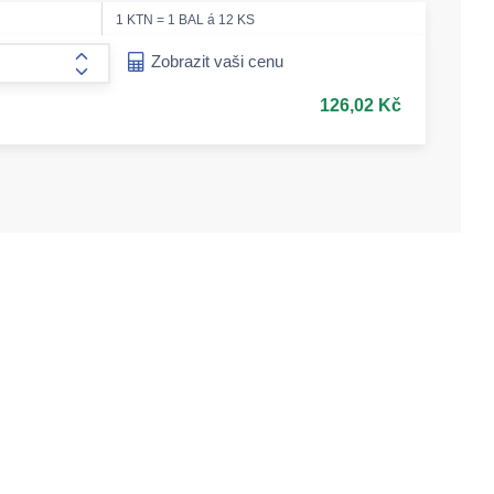
1 KTN = 1 BAL á 12 KS
ease-amount
Zobrazit vaši cenu
form.increase-amount
126,02 Kč