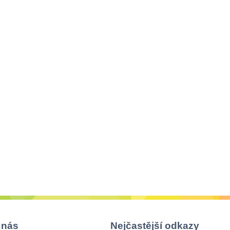
 nás
Nejčastější odkazy