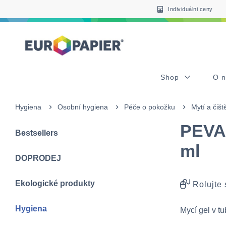
Table Of Content
sr.skip-to.main-content
sr.skip-to.table-of-contents
sr.skip-to.main-navigation
Individuálni ceny
Shop
O 
Hygiena
Osobní hygiena
Péče o pokožku
Mytí a čiš
PEVA
Bestsellers
ml
DOPRODEJ
Ekologické produkty
Rolujte
Hygiena
Mycí gel v t