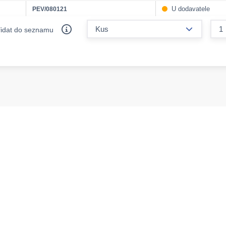
U dodavatele
PEV/080121
form.decr
řidat do seznamu