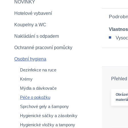
NOVINKY
Hotelové vybavení
Podrobn
Koupelny a WC
Vlastnos
Nakládání s odpadem
Vysoce
Ochranné pracovní pomůcky
Osobní hygiena
Dezinfekce na ruce
Přehled
Krémy
Mýdla a dávkovače
Obráze
Péče o pokožku
materiá
Sprchové gely a šampony
Hygienické sáčky a zásobníky
Hygienické vložky a tampony