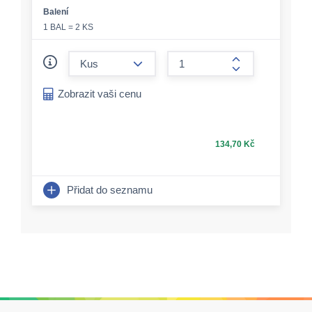
Balení
1 BAL = 2 KS
form.decrease-amount
form.increase-a
Zobrazit vaši cenu
134,70 Kč
Přidat do seznamu