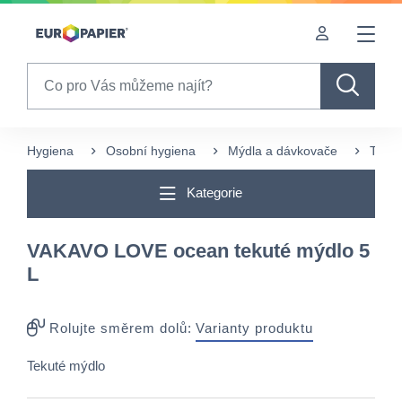
Table Of Content
sr.skip-to.main-content
sr.skip-to.table-of-contents
sr.skip-to.main-navigation
Search
Hygiena
Osobní hygiena
Mýdla a dávkovače
Tekut
Kategorie
VAKAVO LOVE ocean tekuté mýdlo 5
L
Rolujte směrem dolů:
Varianty produktu
Tekuté mýdlo