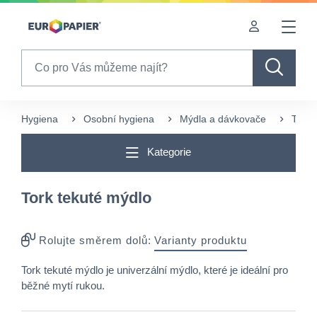
Table Of Content
sr.skip-to.main-content
sr.skip-to.table-of-contents
sr.skip-to.main-navigation
Search
Hygiena
Osobní hygiena
Mýdla a dávkovače
Tekut
Kategorie
Tork tekuté mýdlo
Rolujte směrem dolů:
Varianty produktu
Tork tekuté mýdlo je univerzální mýdlo, které je ideální pro
běžné mytí rukou.