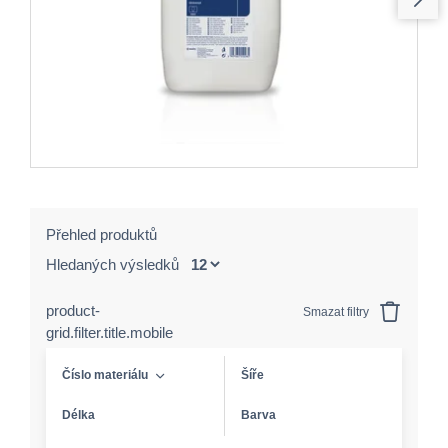
Přehled produktů
Hledaných výsledků
product-
Smazat filtry
grid.filter.title.mobile
Číslo materiálu
Šíře
Délka
Barva