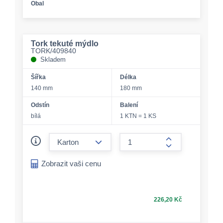
Obal
Tork tekuté mýdlo
TORK/409840
Skladem
Šířka
Délka
140 mm
180 mm
Odstín
Balení
bílá
1 KTN = 1 KS
form.decrease-amount
form.increase-a
Zobrazit vaši cenu
226,20 Kč