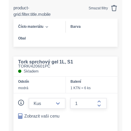
product-
Smazat filtry
grid.filter.title.mobile
Číslo materiálu
Barva
Obal
Tork sprchový gel 1L, S1
TORK/420601PC
Skladem
Odstín
Balení
modrá
1 KTN = 6 ks
form.decrease-amount
form.increase-a
Zobrazit vaši cenu