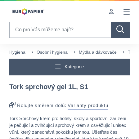
Table Of Content
Často nakupované s tímto produktem
Pro Vás zajímavé produkty
sr.skip-to.main-content
sr.skip-to.table-of-contents
sr.skip-to.main-navigation
Search
Hygiena
Osobní hygiena
Mýdla a dávkovače
Tekut
Kategorie
Tork sprchový gel 1L, S1
Rolujte směrem dolů:
Varianty produktu
Tork Sprchový krém pro hotely, školy a sportovní zařízení
je pečující a zvlhčující sprchový krém s osvěžující unisex
vůní, který zanechává pokožku jemnou. Ušetřete čas
údržby díky snadnému doplňování, které trvá méně než 10