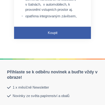
v šatnách, v automobilech, k
provonění vstupních prostor aj.
opatřena integrovaným závěsem,
není nutný speciální úchyt, ale lze
využít perforovaný otvor a pružný
závěs
Koupit
neaktivuje se průtokem tekutin
Přihlaste se k odběru novinek a buďte vždy v
obraze!
1 x měsíčně Newsletter
Novinky ze světa papírenství a obalů