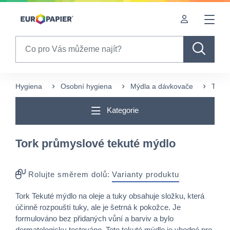
Table Of Content
Často nakupované s tímto produktem
sr.skip-to.main-content
sr.skip-to.table-of-contents
sr.skip-to.main-navigation
Search
Hygiena
Osobní hygiena
Mýdla a dávkovače
Tekut
Kategorie
Tork průmyslové tekuté mýdlo
Rolujte směrem dolů:
Varianty produktu
Tork Tekuté mýdlo na oleje a tuky obsahuje složku, která
účinně rozpouští tuky, ale je šetrná k pokožce. Je
formulováno bez přidaných vůní a barviv a bylo
dermatologicky testováno. Toto tekuté mýdlo je vhodné pro