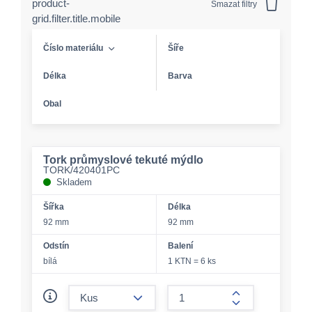
product-
Smazat filtry
grid.filter.title.mobile
Číslo materiálu
Šíře
Délka
Barva
Obal
Tork průmyslové tekuté mýdlo
TORK/420401PC
Skladem
Šířka
Délka
92 mm
92 mm
Odstín
Balení
bílá
1 KTN = 6 ks
form.decrease-amount
form.increase-a