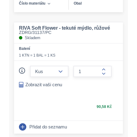
Číslo materiálu
Obal
RIVA Soft Flower - tekuté mýdlo, růžové
ZDRG/31137/PC
Skladem
Balení
1 KTN = 1 BAL = 1 KS
form.decrease-amount
form.increase-a
Zobrazit vaši cenu
90,58 Kč
Přidat do seznamu