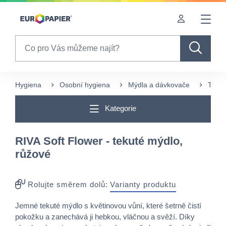
Table Of Content
sr.skip-to.main-content
sr.skip-to.table-of-contents
sr.skip-to.main-navigation
Search
Hygiena
Osobní hygiena
Mýdla a dávkovače
Tekut
Kategorie
RIVA Soft Flower - tekuté mýdlo,
růžové
Rolujte směrem dolů:
Varianty produktu
Jemné tekuté mýdlo s květinovou vůní, které šetrně čistí
pokožku a zanechává ji hebkou, vláčnou a svěží. Díky