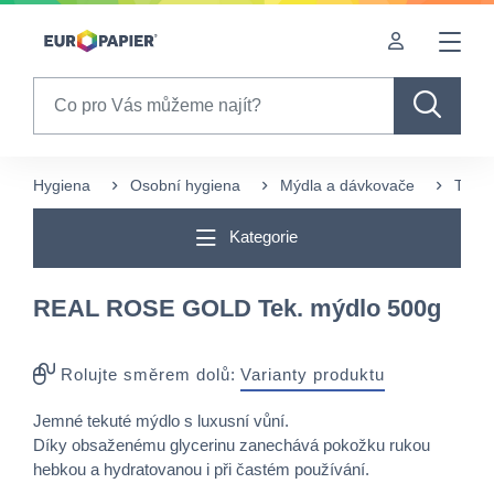
Table Of Content
sr.skip-to.main-content
sr.skip-to.table-of-contents
sr.skip-to.main-navigation
Search
Hygiena
Osobní hygiena
Mýdla a dávkovače
Tekut
Kategorie
REAL ROSE GOLD Tek. mýdlo 500g
Rolujte směrem dolů:
Varianty produktu
Jemné tekuté mýdlo s luxusní vůní.
Díky obsaženému glycerinu zanechává pokožku rukou
hebkou a hydratovanou i při častém používání.