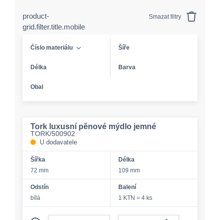
product-
Smazat filtry
grid.filter.title.mobile
Číslo materiálu
Šíře
Délka
Barva
Obal
Tork luxusní pěnové mýdlo jemné
TORK/500902
U dodavatele
Šířka
Délka
72 mm
109 mm
Odstín
Balení
bílá
1 KTN = 4 ks
form.decrease-amount