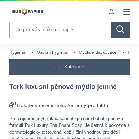
Table Of Content
sr.skip-to.main-content
sr.skip-to.table-of-contents
sr.skip-to.main-navigation
Search
Hygiena
Osobní hygiena
Mýdla a dávkovače
Pěno
Kategorie
Tork luxusní pěnové mýdlo jemné
Rolujte směrem dolů:
Varianty produktu
Pro příjemné mytí rukou sáhněte po naší bohaté pěnové
formuli Tork Luxury Soft Foam Soap. Je šetrná k pokožce a
dermatologicky testovaná, což ji činí vhodnou pro děti i
starší osoby. Navíc její bohatá pěna a jemná vůně