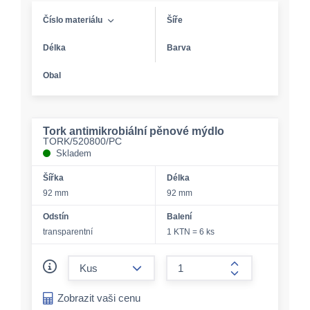
Číslo materiálu
Šíře
Délka
Barva
Obal
Tork antimikrobiální pěnové mýdlo
TORK/520800/PC
Skladem
Šířka
Délka
92 mm
92 mm
Odstín
Balení
transparentní
1 KTN = 6 ks
form.decrease-amount
form.increase-a
Zobrazit vaši cenu