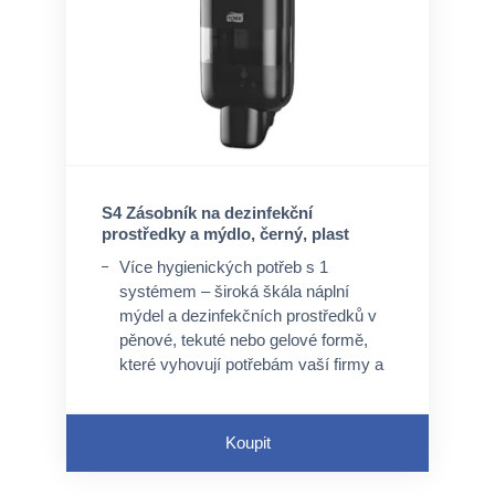
S4 Zásobník na dezinfekční
prostředky a mýdlo, černý, plast
Více hygienických potřeb s 1
systémem – široká škála náplní
mýdel a dezinfekčních prostředků v
pěnové, tekuté nebo gelové formě,
které vyhovují potřebám vaší firmy a
uživatelů
Nastavení odpovídající dávky –
Koupit
variabilní velikost dávky pro
optimalizaci spotřeby, hygieny a
uživatelského komfortu