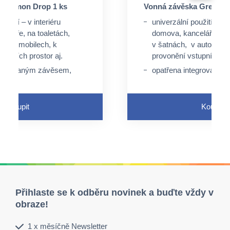
a Lemon Drop 1 ks
Vonná závěska Green Ap
oužití – v interiéru
univerzální použití – v i
celáře, na toaletách,
domova, kanceláře, na 
v automobilech, k
v šatnách, v automobil
tupních prostor aj.
provonění vstupních pro
ntegrovaným závěsem,
opatřena integrovaný
peciální úchyt, ale lze
není nutný speciální úch
rovaný otvor a pružný
využít perforovaný otv
závěs
Koupit
Koupit
e průtokem tekutin
neaktivuje se průtokem
Přihlaste se k odběru novinek a buďte vždy v
obraze!
1 x měsíčně Newsletter