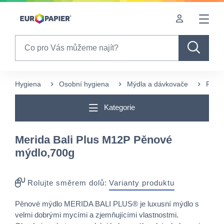
Table Of Content
sr.skip-to.main-content
sr.skip-to.table-of-contents
sr.skip-to.main-navigation
Search
Hygiena
Osobní hygiena
Mýdla a dávkovače
Pěno
Kategorie
Merida Bali Plus M12P Pěnové
mýdlo,700g
Rolujte směrem dolů:
Varianty produktu
Pěnové mýdlo MERIDA BALI PLUS® je luxusní mýdlo s
velmi dobrými mycími a zjemňujícími vlastnostmi.