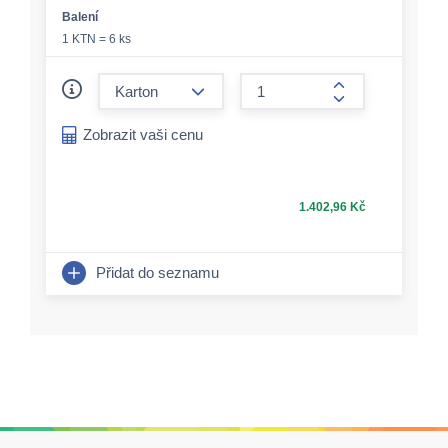
Balení
1 KTN = 6 ks
form.decrease-amount
form.increase-a
Zobrazit vaši cenu
1.402,96 Kč
Přidat do seznamu