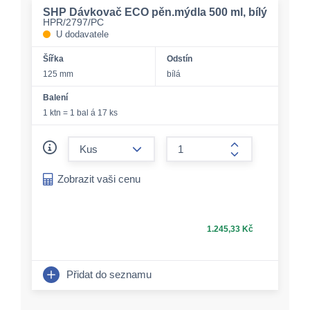
SHP Dávkovač ECO pěn.mýdla 500 ml, bílý
HPR/2797/PC
U dodavatele
Šířka
Odstín
125 mm
bílá
Balení
1 ktn = 1 bal á 17 ks
form.decrease-amount
form.increase-a
Zobrazit vaši cenu
1.245,33 Kč
Přidat do seznamu