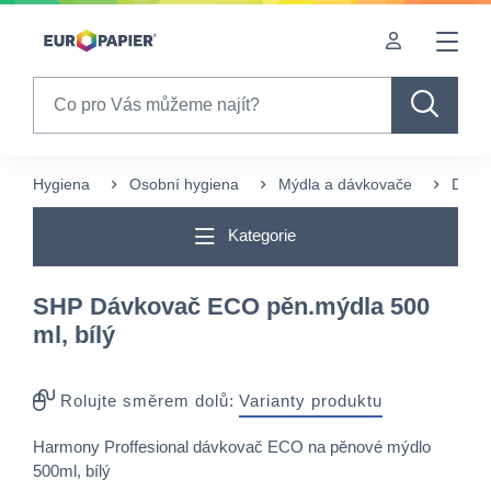
Table Of Content
sr.skip-to.main-content
sr.skip-to.table-of-contents
sr.skip-to.main-navigation
Search
Hygiena
Osobní hygiena
Mýdla a dávkovače
Dávk
Kategorie
SHP Dávkovač ECO pěn.mýdla 500
ml, bílý
Rolujte směrem dolů:
Varianty produktu
Harmony Proffesional dávkovač ECO na pěnové mýdlo
500ml, bílý