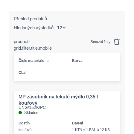
Přehled produktů
Hledaných výsledků
product-
Smazat filtry
grid.filter.title.mobile
Číslo materiálu
Barva
Obal
MP zásobník na tekuté mýdlo 0,35 l
kouřový
UNG/152K/PC
Skladem
Odstín
Balení
kouřová
1 KTN = 1 BAL á 12 KS