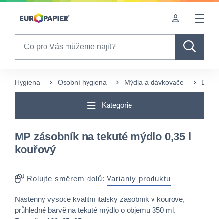
Table Of Content
sr.skip-to.main-content
sr.skip-to.table-of-contents
sr.skip-to.main-navigation
Search
Hygiena
Osobní hygiena
Mýdla a dávkovače
Dávk
Kategorie
MP zásobník na tekuté mýdlo 0,35 l
kouřový
Rolujte směrem dolů:
Varianty produktu
Nástěnný vysoce kvalitní italský zásobník v kouřové,
průhledné barvě na tekuté mýdlo o objemu 350 ml.