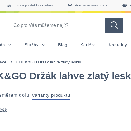
Tisíce produktů skladem
Vše na jednom místě
Search
nás
Služby
Blog
Kariéra
Kontakty
ače
CLICK&GO Držák lahve zlatý lesklý
&GO Držák lahve zlatý lesk
 směrem dolů:
Varianty produktu
ržák