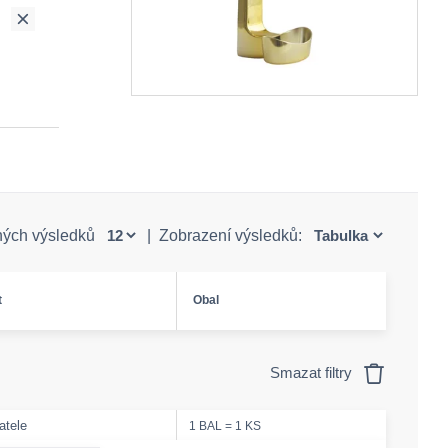
ných výsledků
|
Zobrazení výsledků:
t
Obal
Smazat filtry
atele
1 BAL = 1 KS