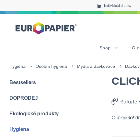
Table Of Content
sr.skip-to.main-content
sr.skip-to.table-of-contents
sr.skip-to.main-navigation
Individuálni ceny
Shop
O 
Hygiena
Osobní hygiena
Mýdla a dávkovače
Dávkov
CLICK
Bestsellers
DOPRODEJ
Rolujte
Ekologické produkty
Click&Go! d
Hygiena