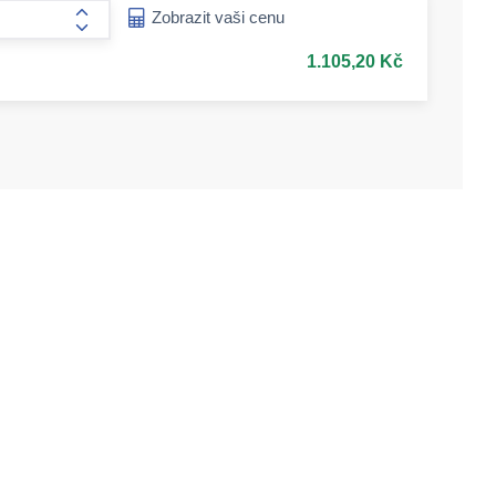
ease-amount
Zobrazit vaši cenu
form.increase-amount
1.105,20 Kč