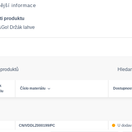
ější informace
ti produktu
&Go! Držák lahve
 produktů
Hleda
k
Číslo materiálu
Dostupnos
lu
U dodav
CN/VDDLZ000199/PC