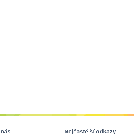
 nás
Nejčastější odkazy