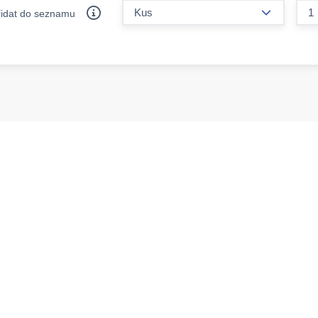
form.decr
řidat do seznamu