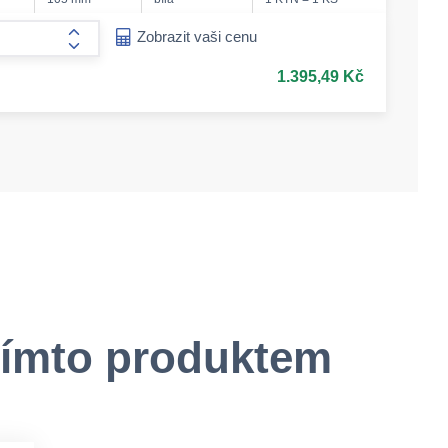
ease-amount
Zobrazit vaši cenu
form.increase-amount
1.395,49 Kč
tímto produktem