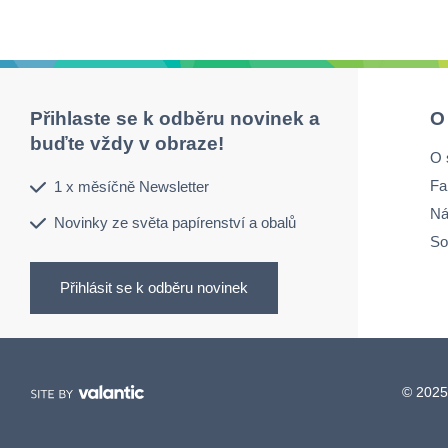
Přihlaste se k odběru novinek a
O
buďte vždy v obraze!
O 
Fa
1 x měsíčně Newsletter
Ná
Novinky ze světa papírenství a obalů
So
Přihlásit se k odběru novinek
© 2025