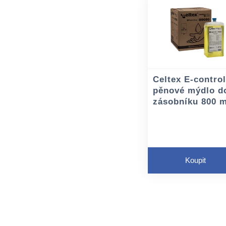
Celtex E-contro
pěnové mýdlo d
zásobníku 800 m
Koupit