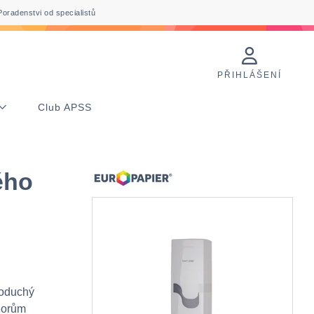
Poradenstvi od specialistů
PŘIHLÁŠENÍ
Club APSS
ého
oduchý
nzorům