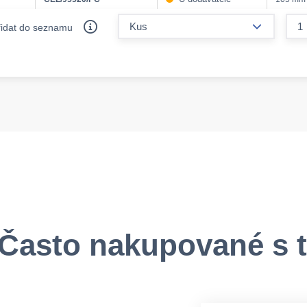
form.decr
řidat do seznamu
Často nakupované s 