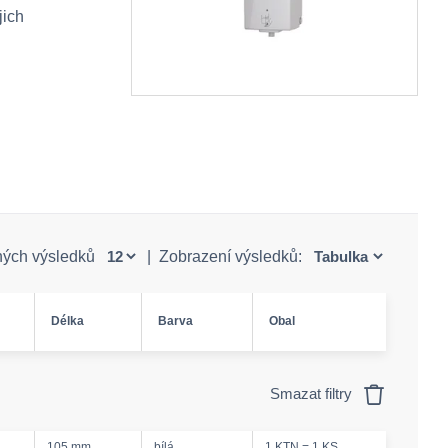
jich
ných výsledků
|
Zobrazení výsledků:
Délka
Barva
Obal
Smazat filtry
105 mm
bílá
1 KTN = 1 KS