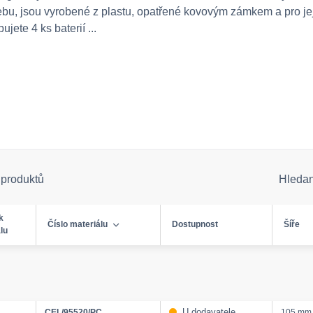
řebu, jsou vyrobené z plastu, opatřené kovovým zámkem a pro je
ujete 4 ks baterií ...
 produktů
Hleda
k
Číslo materiálu
Dostupnost
Šíře
lu
U dodavatele
CEL/95520/PC
105 mm