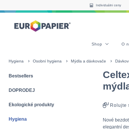
Table Of Content
Často nakupované s tímto produktem
sr.skip-to.main-content
sr.skip-to.table-of-contents
sr.skip-to.main-navigation
Individuálni ceny
Shop
O 
Hygiena
Osobní hygiena
Mýdla a dávkovače
Dávkov
Celte
Bestsellers
mýdla
DOPRODEJ
Ekologické produkty
Rolujte
Hygiena
Nové bezdo
elegantní de