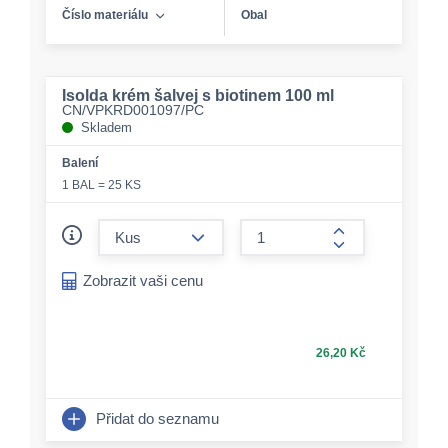
Číslo materiálu
Obal
Isolda krém šalvej s biotinem 100 ml
CN/VPKRD001097/PC
Skladem
Balení
1 BAL = 25 KS
form.decrease-amount
form.increase-a
Zobrazit vaši cenu
26,20 Kč
Přidat do seznamu