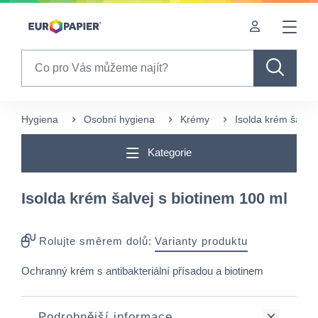
Table Of Content
sr.skip-to.main-content
sr.skip-to.table-of-contents
sr.skip-to.main-navigation
Search
Hygiena
Osobní hygiena
Krémy
Isolda krém šalvej
Kategorie
Isolda krém šalvej s biotinem 100 ml
Rolujte směrem dolů:
Varianty produktu
Ochranný krém s antibakteriální přísadou a biotinem
Podrobnější informace