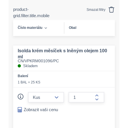
product-
Smazat filtry
grid.filter.title.mobile
Číslo materiálu
Obal
Isolda krém měsíček s lněným olejem 100
ml
CN/VPKRM001096/PC
Skladem
Balení
1 BAL = 25 KS
form.decrease-amount
form.increase-a
Zobrazit vaši cenu