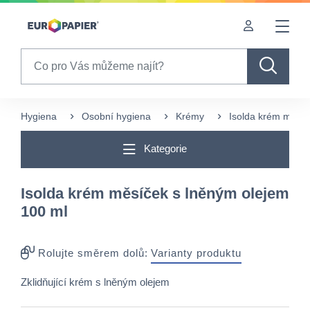
Table Of Content
sr.skip-to.main-content
sr.skip-to.table-of-contents
sr.skip-to.main-navigation
Search
Hygiena
Osobní hygiena
Krémy
Isolda krém měsíč
Kategorie
Isolda krém měsíček s lněným olejem
100 ml
Rolujte směrem dolů:
Varianty produktu
Zklidňující krém s lněným olejem