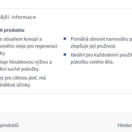
ější informace
ti produktu
s obsahem konopí a
Pomáhá obnovit rovnováhu pl
kového oleje pro regeneraci
zlepšuje její pružnost.
ky.
Ideální pro každodenní použit
tuje hloubkovou výživu a
pokožku celého těla.
nění suché pokožky.
 pro citlivou pleť, má
ánětlivé účinky.
 produktů
Hleda