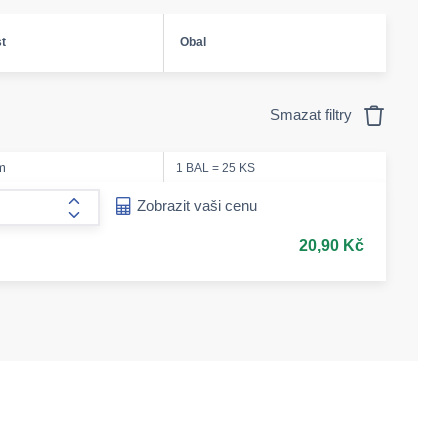
t
Obal
Smazat filtry
m
1 BAL = 25 KS
ease-amount
Zobrazit vaši cenu
form.increase-amount
20,90 Kč