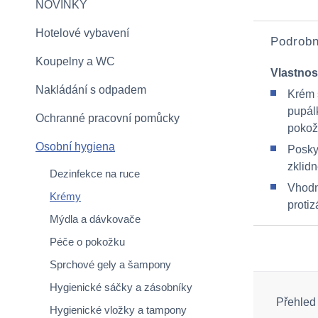
NOVINKY
Hotelové vybavení
Podrobn
Koupelny a WC
Vlastnos
Nakládání s odpadem
Krém 
pupál
Ochranné pracovní pomůcky
pokož
Osobní hygiena
Posky
zklid
Dezinfekce na ruce
Vhodný
Krémy
protiz
Mýdla a dávkovače
Péče o pokožku
Sprchové gely a šampony
Hygienické sáčky a zásobníky
Přehled
Hygienické vložky a tampony