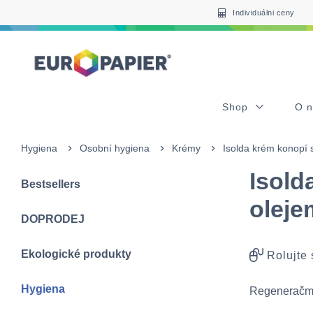
Table Of Content
sr.skip-to.main-content
sr.skip-to.table-of-contents
sr.skip-to.main-navigation
Individuálni ceny
Shop
O 
Hygiena
Osobní hygiena
Krémy
Isolda krém konopí 
Isold
Bestsellers
oleje
DOPRODEJ
Ekologické produkty
Rolujte
Hygiena
Regeneračmé