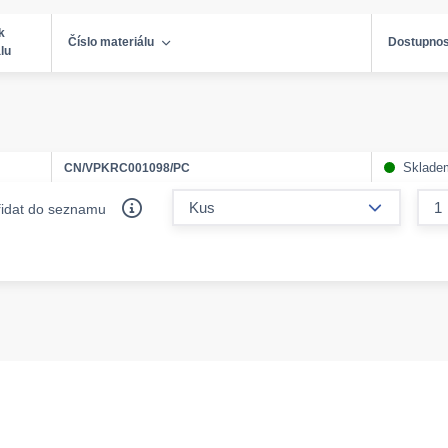
k
Číslo materiálu
Dostupnos
lu
Sklade
CN/VPKRC001098/PC
form.decr
řidat do seznamu