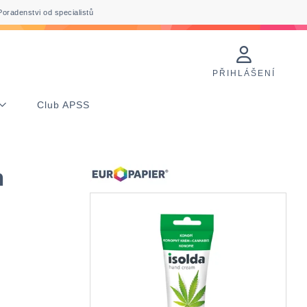
Poradenstvi od specialistů
PŘIHLÁŠENÍ
Club APSS
m