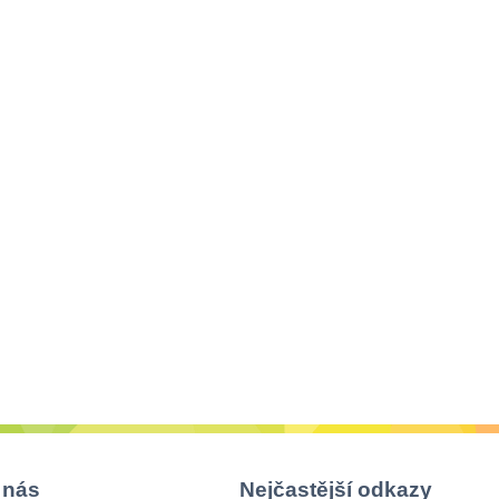
 nás
Nejčastější odkazy