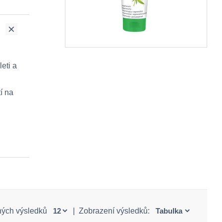
eti a
í na
ných výsledků
|
Zobrazení výsledků: