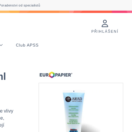
Poradenstvi od specialistů
PŘIHLÁŠENÍ
Club APSS
ml
e vlivy
e,
jí