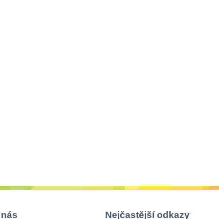
 nás
Nejčastější odkazy