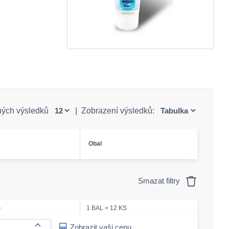
ných výsledků
|
Zobrazení výsledků:
Obal
Smazat filtry
e
1 BAL = 12 KS
ease-amount
Zobrazit vaši cenu