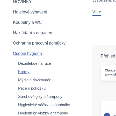
vysoušení. K
NOVINKY
Více
Hotelové vybavení
Koupelny a WC
Nakládání s odpadem
Ochranné pracovní pomůcky
Osobní hygiena
Přehled
Dezinfekce na ruce
Obráze
Krémy
materiá
Mýdla a dávkovače
Péče o pokožku
Sprchové gely a šampony
Hygienické sáčky a zásobníky
Hygienické vložky a tampony
P