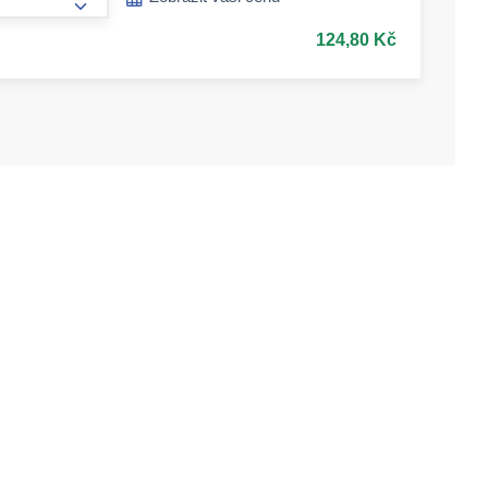
form.increase-amount
124,80 Kč