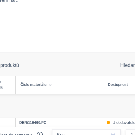
rém na ...
 produktů
Hleda
k
Číslo materiálu
Dostupnost
lu
U dodavatel
DER/116460/PC
form.decr
řidat do seznamu