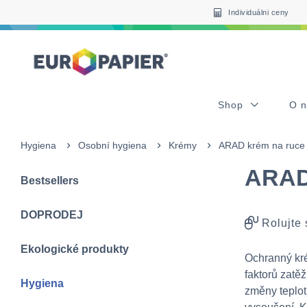
Table Of Content
sr.skip-to.main-content
sr.skip-to.table-of-contents
sr.skip-to.main-navigation
Individuálni ceny
Shop
O 
Hygiena
Osobní hygiena
Krémy
ARAD krém na ruce 
ARAD 
Bestsellers
DOPRODEJ
Rolujte
Ekologické produkty
Ochranný kré
faktorů zatěž
Hygiena
změny teplot,