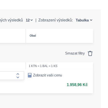
ných výsledků
|
Zobrazení výsledků:
Obal
Smazat filtry
1 KTN = 1 BAL = 1 KS
ease-amount
Zobrazit vaši cenu
form.increase-amount
1.958,96 Kč