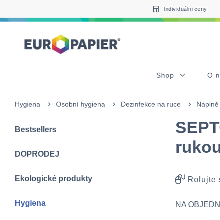
Table Of Content
sr.skip-to.main-content
sr.skip-to.table-of-contents
sr.skip-to.main-navigation
Individuálni ceny
Shop
O 
Hygiena
Osobní hygiena
Dezinfekce na ruce
Náplně
SEPTO
Bestsellers
ruko
DOPRODEJ
Ekologické produkty
Rolujte
Hygiena
NA OBJEDN