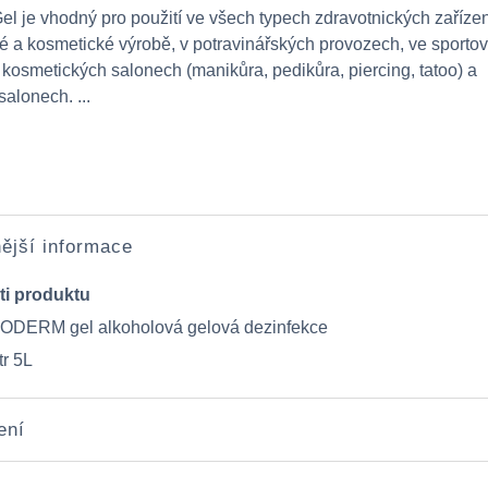
l je vhodný pro použití ve všech typech zdravotnických zařízen
é a kosmetické výrobě, v potravinářských provozech, ve sporto
v kosmetických salonech (manikůra, pedikůra, piercing, tatoo) a
alonech. ...
ější informace
ti produktu
DERM gel alkoholová gelová dezinfekce
tr 5L
ení