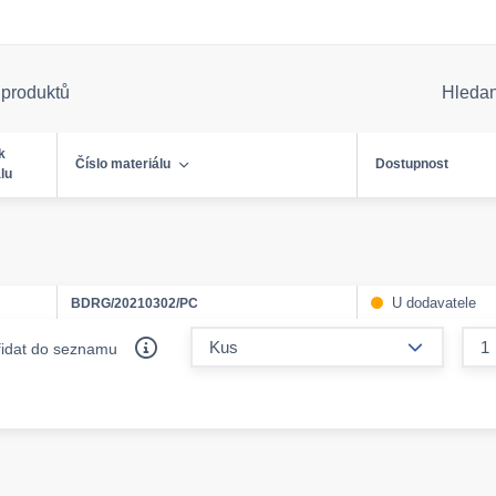
 produktů
Hleda
k
Číslo materiálu
Dostupnost
lu
U dodavatele
BDRG/20210302/PC
form.decr
řidat do seznamu