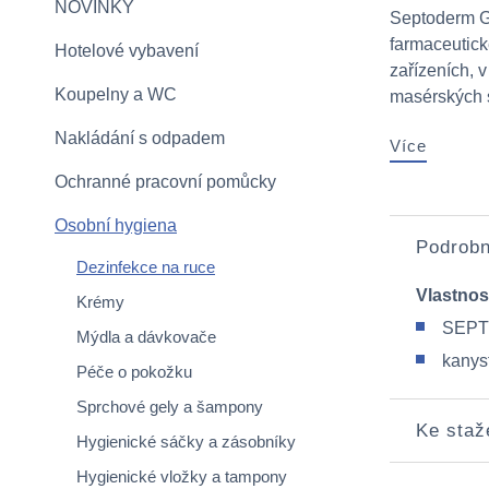
NOVINKY
Septoderm Ge
farmaceutick
Hotelové vybavení
zařízeních, 
Koupelny a WC
masérských s
Nakládání s odpadem
Více
Ochranné pracovní pomůcky
Osobní hygiena
Podrobn
Dezinfekce na ruce
Vlastnos
Krémy
SEPTO
Mýdla a dávkovače
kanys
Péče o pokožku
Sprchové gely a šampony
Ke staž
Hygienické sáčky a zásobníky
Hygienické vložky a tampony