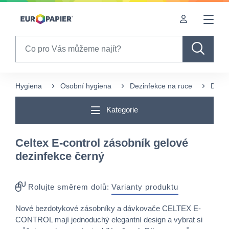
Table Of Content
Často nakupované s tímto produktem
sr.skip-to.main-content
sr.skip-to.table-of-contents
sr.skip-to.main-navigation
Search
Hygiena
Osobní hygiena
Dezinfekce na ruce
Dávko
Kategorie
Celtex E-control zásobník gelové
dezinfekce černý
Rolujte směrem dolů:
Varianty produktu
Nové bezdotykové zásobníky a dávkovače CELTEX E-
CONTROL mají jednoduchý elegantní design a vybrat si