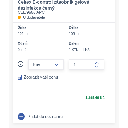
Celtex E-control zásobník gelové
dezinfekce černý
CEL/95560/PC
U dodavatele
Šířka
Délka
105 mm
105 mm
Odstín
Balení
černá
1 KTN = 1 KS
form.decrease-amount
form.increase-a
Zobrazit vaši cenu
1.395,49 Kč
Přidat do seznamu