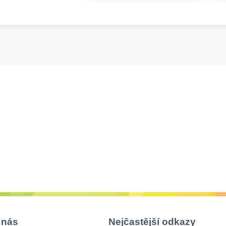
 nás
Nejčastější odkazy