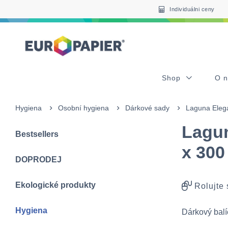
Table Of Content
sr.skip-to.main-content
sr.skip-to.table-of-contents
sr.skip-to.main-navigation
Individuálni ceny
Shop
O 
Hygiena
Osobní hygiena
Dárkové sady
Laguna Elega
Lagun
Bestsellers
x 300
DOPRODEJ
Ekologické produkty
Rolujte
Hygiena
Dárkový ba