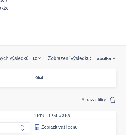
ování
takže
ných výsledků
|
Zobrazení výsledků:
Obal
Smazat filtry
1 KTN = 4 BAL á 3 KS
ease-amount
Zobrazit vaši cenu
form.increase-amount