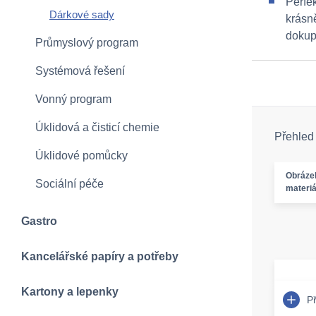
Perfek
Dárkové sady
krásně
dokup
Průmyslový program
Systémová řešení
Vonný program
Úklidová a čisticí chemie
Přehled
Úklidové pomůcky
Obráze
Sociální péče
materiá
Gastro
Kancelářské papíry a potřeby
Kartony a lepenky
P