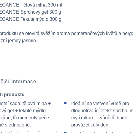
LEGANCE Tělová mlha 300 ml
EGANCE Sprchový gel 300 g
LEGANCE Tekuté mýdlo 300 g
produktů se otevírá svěžím aroma pomerančových květů a berg
azní jemný jasmín ...
ější informace
ti produktu
etní sada: tělová mlha +
Ideální na vrstvení vůně pro
ový gel + tekuté mýdlo —
dlouhotrvající efekt: sprcha, 
 vůně, tři momenty péče
mytí rukou — vůně tě bude
ně sjednocené.
provázet celý den.