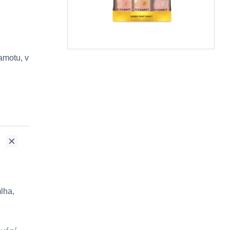
amotu, v
mlha,