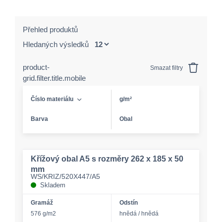
Přehled produktů
Hledaných výsledků
product-
Smazat filtry
grid.filter.title.mobile
Číslo materiálu
g/m²
Barva
Obal
Křížový obal A5 s rozměry 262 x 185 x 50
mm
WS/KRIZ/520X447/A5
Skladem
Gramáž
Odstín
576 g/m2
hnědá / hnědá