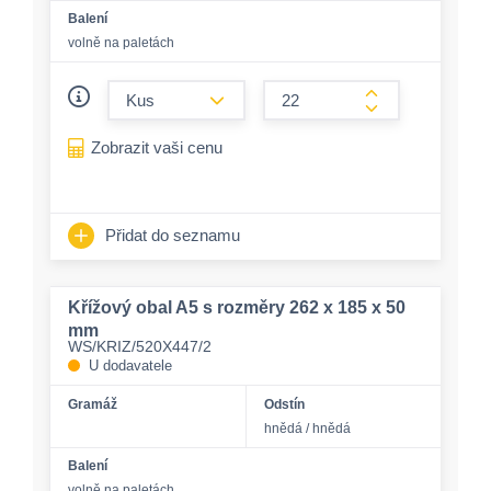
Balení
volně na paletách
form.decrease-amount
form.increase-a
Zobrazit vaši cenu
Přidat do seznamu
Křížový obal A5 s rozměry 262 x 185 x 50
mm
WS/KRIZ/520X447/2
U dodavatele
Gramáž
Odstín
hnědá / hnědá
Balení
volně na paletách