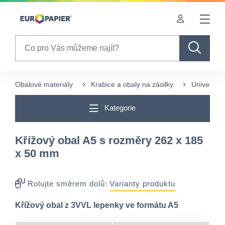
Table Of Content
Pro Vás zajímavé produkty
sr.skip-to.main-content
sr.skip-to.table-of-contents
sr.skip-to.main-navigation
Search
Obalové materiály
Krabice a obaly na zásilky
Univerzáln
Kategorie
Křížový obal A5 s rozměry 262 x 185
x 50 mm
Rolujte směrem dolů:
Varianty produktu
Křížový obal z 3VVL lepenky ve formátu A5