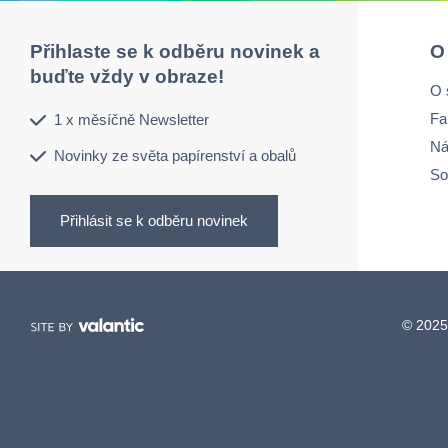
Přihlaste se k odběru novinek a
O
buďte vždy v obraze!
O 
Fa
1 x měsíčně Newsletter
Ná
Novinky ze světa papírenství a obalů
So
Přihlásit se k odběru novinek
© 2025