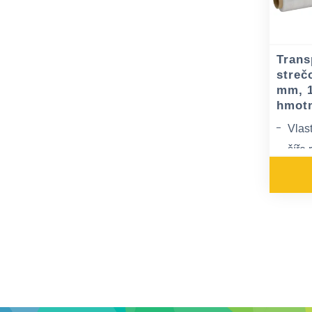
Trans
streč
mm, 1
hmotn
Vlas
šíře
váha