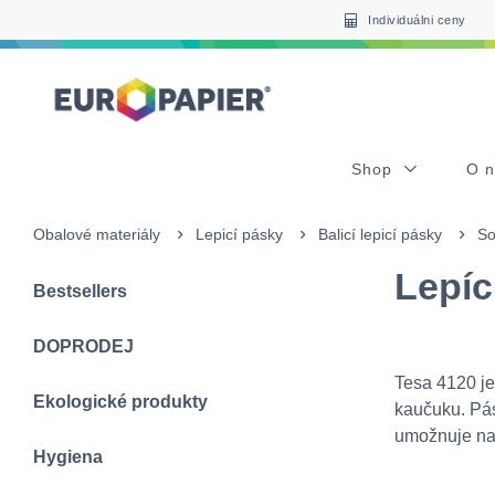
Table Of Content
Pro Vás zajímavé produkty
sr.skip-to.main-content
sr.skip-to.table-of-contents
sr.skip-to.main-navigation
Individuálni ceny
Shop
O 
Obalové materiály
Lepicí pásky
Balicí lepicí pásky
So
Lepíc
Bestsellers
DOPRODEJ
Tesa 4120 je
Ekologické produkty
kaučuku. Pás
umožnuje nap
Hygiena