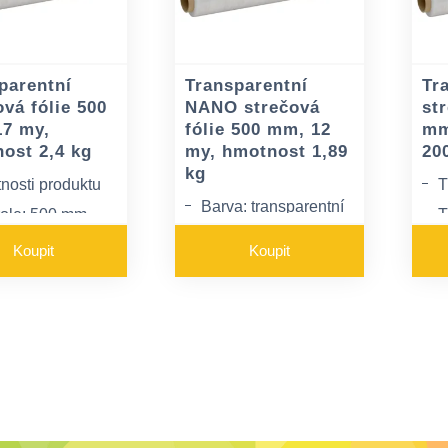
parentní
Transparentní
Tr
ová fólie 500
NANO strečová
str
7 my,
fólie 500 mm, 12
mm
ost 2,4 kg
my, hmotnost 1,89
20
kg
tnosti produktu
T
Barva: transparentní
 role: 500 mm
T
Tloušťka 12my
: 2,24 kg
Š
Koupit
Koupit
Průtažnost 70 %
nano stop efekt