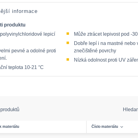
ější informace
ti produktu
olyvinylchloridové lepicí
Může ztrácet lepivost pod -30
Dobře lepí i na mastné nebo 
velmi pevné a odolné proti
znečištěné povrchy
ení.
Nízká odolnost proti UV záře
ční teplota 10-21 °C
 produktů
Hleda
k materiálu
Číslo materiálu