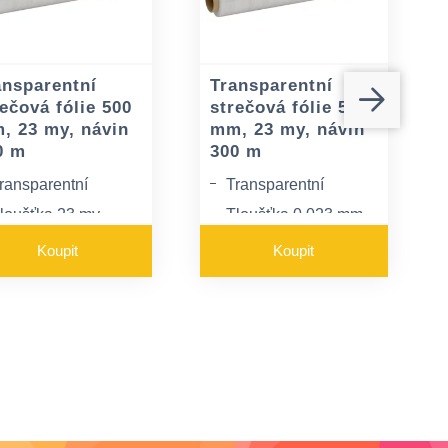
ansparentní
Transparentní
ečová fólie 500
strečová fólie 500
, 23 my, návin
mm, 23 my, návin
0 m
300 m
ransparentní
Transparentní
loušťka 23 my
Tloušťka 0,023 mm
íře role 500 m
Šíře role 500 m
Koupit
Koupit