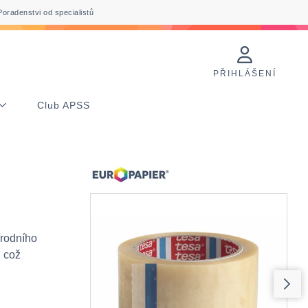
Poradenstvi od specialistů
PŘIHLÁŠENÍ
Club APSS
írodního
, což