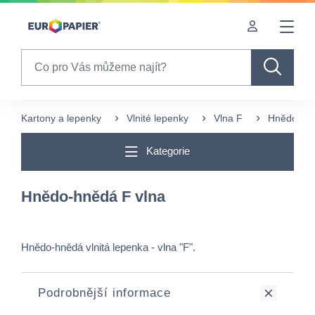
Table Of Content
sr.skip-to.main-content
sr.skip-to.table-of-contents
sr.skip-to.main-navigation
Search
Kartony a lepenky
Vlnité lepenky
Vlna F
Hnědo-hně
Kategorie
Hnědo-hnědá F vlna
Hnědo-hnědá vlnitá lepenka - vlna "F".
Podrobnější informace