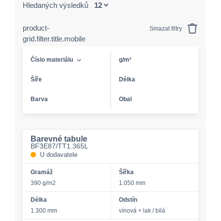
Hledaných výsledků
product-
Smazat filtry
grid.filter.title.mobile
Číslo materiálu
g/m²
Šíře
Délka
Barva
Obal
Barevné tabule
BF3E87/TT1.365L
U dodavatele
Gramáž
Šířka
390 g/m2
1.050 mm
Délka
Odstín
1.300 mm
vínová + lak / bílá