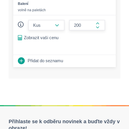
Balení
volně na paletách
form.decrease-amount
form.increase-a
Zobrazit vaši cenu
Přidat do seznamu
Přihlaste se k odběru novinek a buďte vždy v
obraze!