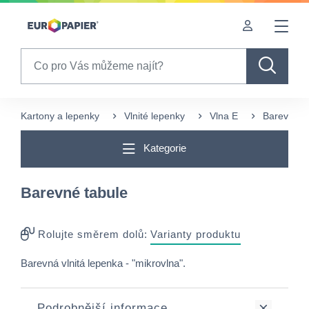
Table Of Content
sr.skip-to.main-content
sr.skip-to.table-of-contents
sr.skip-to.main-navigation
Search
Kartony a lepenky
Vlnité lepenky
Vlna E
Barevné t
Kategorie
Barevné tabule
Rolujte směrem dolů:
Varianty produktu
Barevná vlnitá lepenka - "mikrovlna".
Podrobnější informace