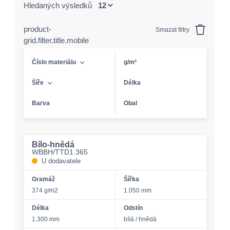
Hledaných výsledků
product-
Smazat filtry
grid.filter.title.mobile
Číslo materiálu
g/m²
Šíře
Délka
Barva
Obal
Bílo-hnědá
WBBH/TTD1.365
U dodavatele
Gramáž
Šířka
374 g/m2
1.050 mm
Délka
Odstín
1.300 mm
bílá / hnědá