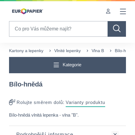
Table Of Content
sr.skip-to.main-content
sr.skip-to.table-of-contents
sr.skip-to.main-navigation
Search
Kartony a lepenky
Vlnité lepenky
Vlna B
Bílo-hněd
Kategorie
Bílo-hnědá
Rolujte směrem dolů:
Varianty produktu
Bílo-hnědá vlnitá lepenka - vlna "B".
Podrobnější informace