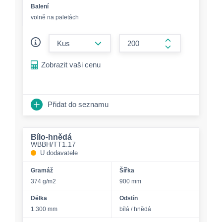
Balení
volně na paletách
form.decrease-amount
form.increase-a
Zobrazit vaši cenu
Přidat do seznamu
Bílo-hnědá
WBBH/TT1.17
U dodavatele
Gramáž
Šířka
374 g/m2
900 mm
Délka
Odstín
1.300 mm
bílá / hnědá